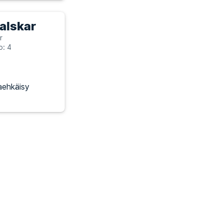
Valskar
r
o: 4
aehkäisy