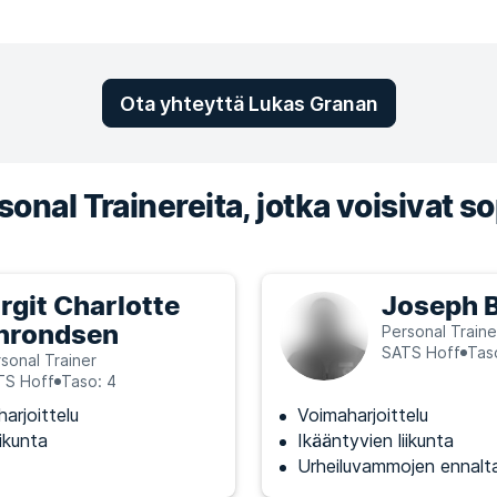
Ota yhteyttä Lukas Granan
onal Trainereita, jotka voisivat so
irgit Charlotte
Joseph B
hrondsen
Personal Traine
SATS Hoff
Tas
sonal Trainer
TS Hoff
Taso: 4
arjoittelu
Voimaharjoittelu
iikunta
Ikääntyvien liikunta
Urheiluvammojen ennalt