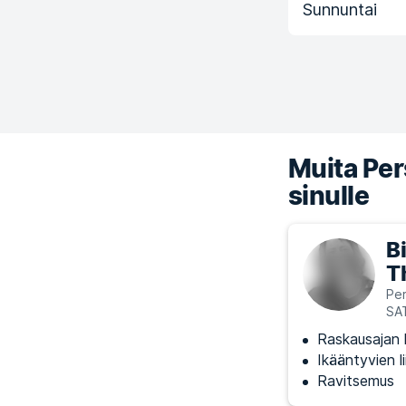
Sunnuntai
Muita Pers
sinulle
B
T
Per
SA
Raskausajan h
Ikääntyvien l
Ravitsemus