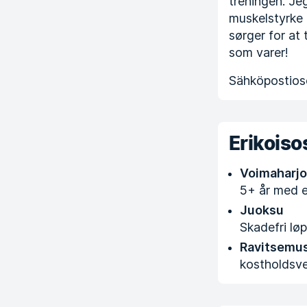
treningen. Je
muskelstyrke 
sørger for at 
som varer!
Sähköpostioso
Erikois
Voimaharjo
5+ år med e
Juoksu
Skadefri løp
Ravitsemu
kostholdsve