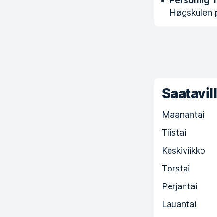
Personlig 
Høgskulen 
Saatavill
Maanantai
Tiistai
Keskiviikko
Torstai
Perjantai
Lauantai