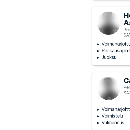
H
A
Per
SA
Voimaharjoitt
Raskausajan h
Juoksu
C
Per
SA
Voimaharjoitt
Voimistelu
Valmennus