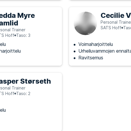
edda Myre
Cecilie 
amlid
Personal Traine
SATS Hoff
Tas
sonal Trainer
TS Hoff
Taso: 3
elu
Voimaharjoittelu
arjoittelu
Urheiluvammojen ennalt
Ravitsemus
asper Størseth
sonal Trainer
TS Hoff
Taso: 2
elu