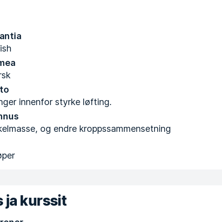
antia
ish
mea
rsk
to
ger innenfor styrke løfting.
nnus
elmasse, og endre kroppssammensetning
øper
 ja kurssit