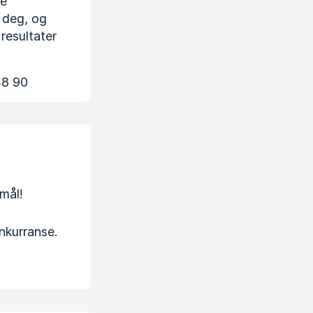
de
 deg, og
resultater
38 90
mål!
onkurranse.