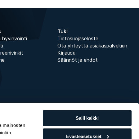
u
Tuki
 hyvinvointi
Tietosuojaseloste
ti
Ota yhteyttä asiakaspalveluun
treenivinkit
Kirjaudu
me
Säännöt ja ehdot
Salli kaikki
ja mainosten
ntiin.
Evästeasetukset