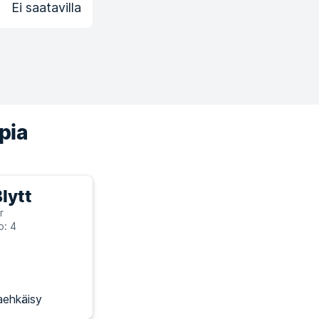
Ei saatavilla
pia
lytt
r
o: 4
aehkäisy