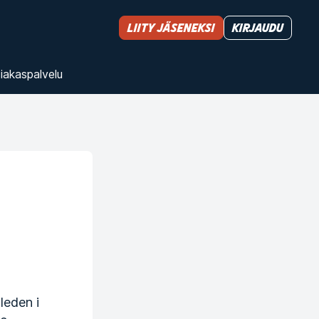
Liity jäseneksi
Kirjaudu
iakas­palvelu
leden i