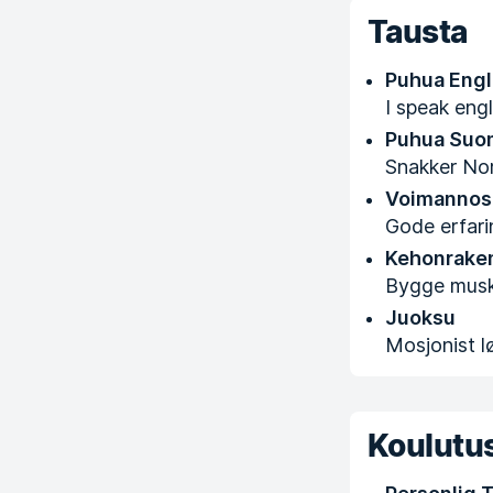
Tausta
Puhua Engl
I speak engl
Puhua Suo
Snakker No
Voimannos
Gode erfarin
Kehonrake
Bygge musk
Juoksu
Mosjonist l
Koulutus