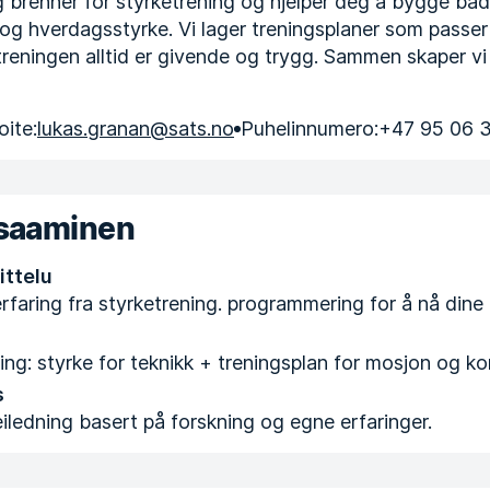
g brenner for styrketrening og hjelper deg å bygge bå
og hverdagsstyrke. Vi lager treningsplaner som passer
treningen alltid er givende og trygg. Sammen skaper vi 
ite:
lukas.granan@sats.no
Puhelinnumero:
+47 95 06 
osaaminen
ittelu
rfaring fra styrketrening. programmering for å nå dine 
ing: styrke for teknikk + treningsplan for mosjon og k
s
iledning basert på forskning og egne erfaringer.