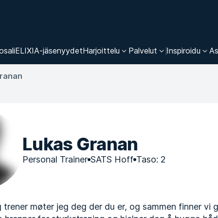
osali
ELIXIA-jäsenyydet
Harjoittelu
Palvelut
Inspiroidu
As
Granan
Lukas Granan
Personal Trainer
SATS Hoff
Taso: 2
 trener møter jeg deg der du er, og sammen finner vi g