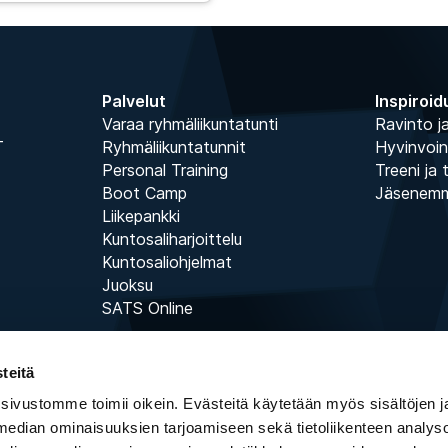
Palvelut
Inspiroid
Varaa ryhmäliikuntatunti
Ravinto ja
T
Ryhmäliikuntatunnit
Hyvinvoin
Personal Training
Treeni ja 
Boot Camp
Jäsenem
Liikepankki
Kuntosaliharjoittelu
Kuntosaliohjelmat
Juoksu
SATS Online
teitä
 sivustomme toimii oikein. Evästeitä käytetään myös sisältöjen 
 median ominaisuuksien tarjoamiseen sekä tietoliikenteen analysoi