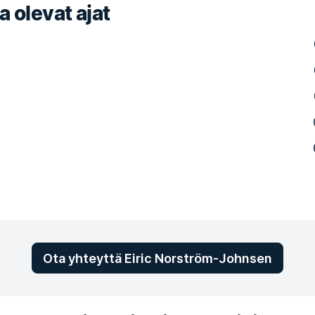
a olevat ajat
Ota yhteyttä Eiric Norström-Johnsen