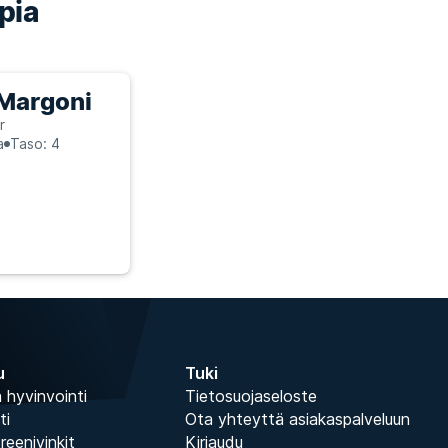
pia
 Margoni
r
a
Taso: 4
u
Tuki
 hyvinvointi
Tietosuojaseloste
ti
Ota yhteyttä asiakaspalveluun
treenivinkit
Kirjaudu