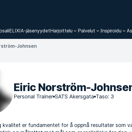
osali
ELIXIA-jäsenyydet
Harjoittelu
Palvelut
Inspiroidu
As
orström-Johnsen
Eiric Norström-Johnse
Personal Trainer
SATS Akersgata
Taso: 3
 kvalitet er fundamentet for å oppnå resultater som var