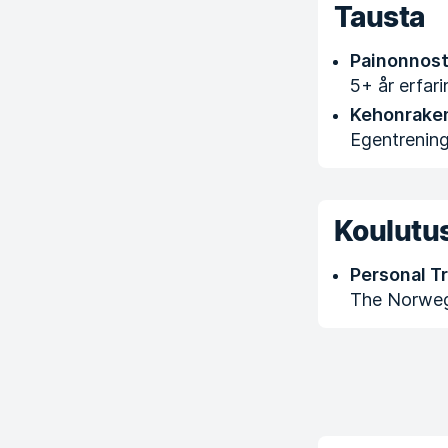
Tausta
Painonnos
5+ år erfar
Kehonrake
Egentrening
Koulutus
Personal Tr
The Norweg