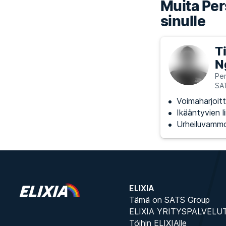
Muita Pers
sinulle
T
N
Per
SA
Voimaharjoitt
Ikääntyvien l
Urheiluvammo
ELIXIA
Tämä on SATS Group
ELIXIA YRITYSPALVELU
Töihin ELIXIAlle