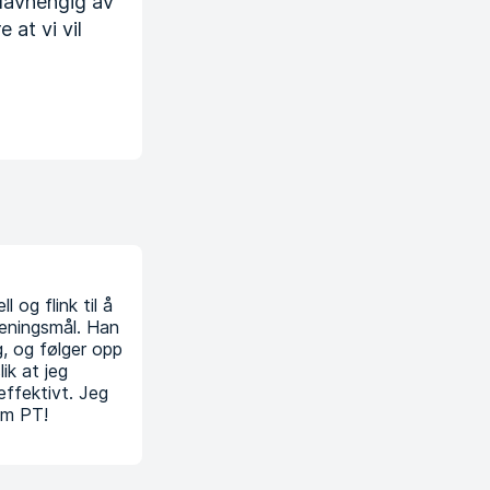
 uavhengig av
 at vi vil
l og flink til å
reningsmål. Han
, og følger opp
ik at jeg
effektivt. Jeg
om PT!