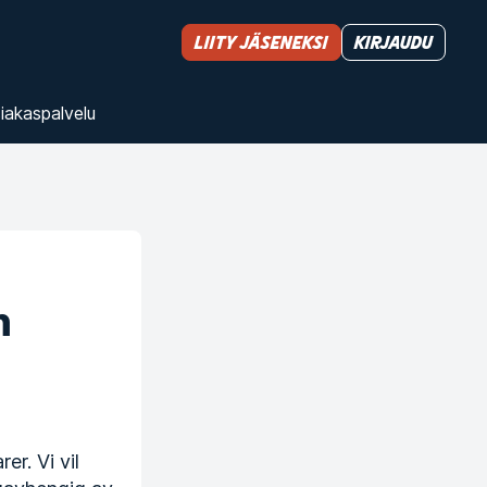
Liity jäseneksi
Kirjaudu
iakas­palvelu
n
er. Vi vil