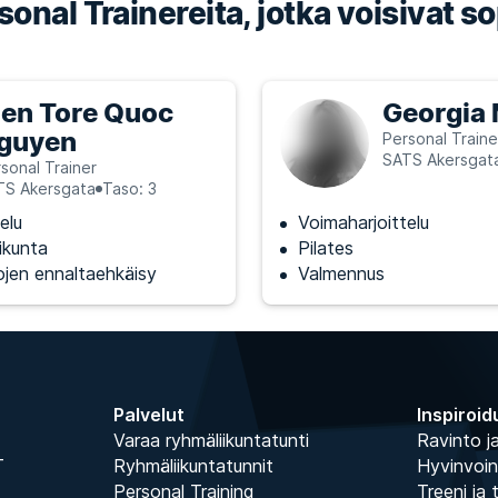
onal Trainereita, jotka voisivat so
ien Tore Quoc
Georgia
guyen
Personal Traine
SATS Akersgat
sonal Trainer
TS Akersgata
Taso: 3
elu
Voimaharjoittelu
iikunta
Pilates
jen ennaltaehkäisy
Valmennus
Palvelut
Inspiroid
Varaa ryhmäliikuntatunti
Ravinto ja
T
Ryhmäliikuntatunnit
Hyvinvoin
Personal Training
Treeni ja 