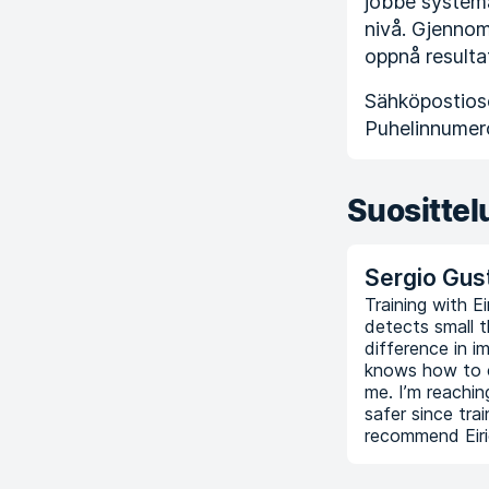
jobbe systema
nivå. Gjennom 
oppnå resulta
Sähköpostioso
Puhelinnumer
Suosittel
Sergio Gus
Training with E
detects small 
difference in i
knows how to 
me. I’m reachin
safer since trai
recommend Eiri