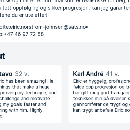
tisk og målrettet mot mål som er realistiske for deg,
tett oppfølging og sikker progresjon, kan jeg garantere
tene du er ute etter!
ite:
eiric.norstrom-johnsen@sats.no
o:
+47 46 97 72 88
ut
tavo
32 v.
Karl André
41 v.
iric has been amazing! He
Eiric er hyggelig, profesjonel
things that make a huge
følge opp progresjon og t
mproving my technique, and
har gitt meg god framgang
challenge and motivate
teknikken min på øvelser, sl
g my goals faster and
gjennomfører de trygt og 
ning with him. Highly
kan trygt anbefale Eiric s
c!