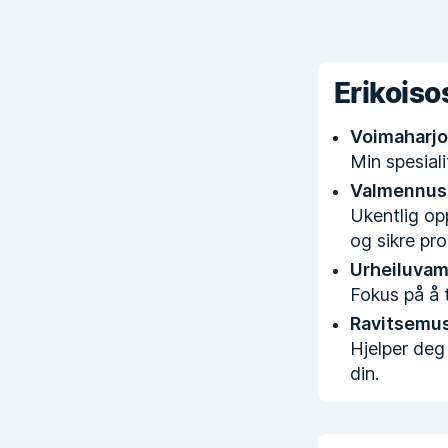
Erikois
Voimaharjo
Min spesiali
Valmennus
Ukentlig op
og sikre pro
Urheiluvam
Fokus på å 
Ravitsemu
Hjelper deg
din.