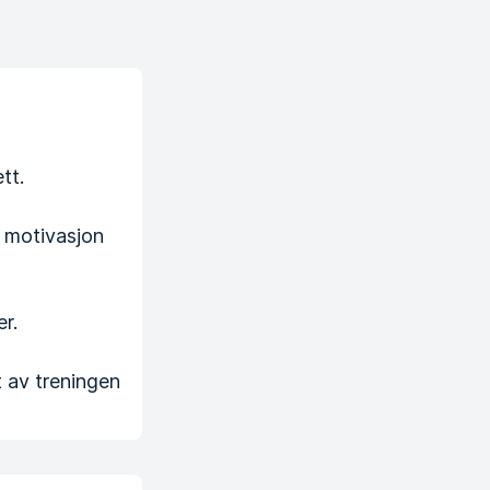
tt.
e motivasjon
r.
 av treningen