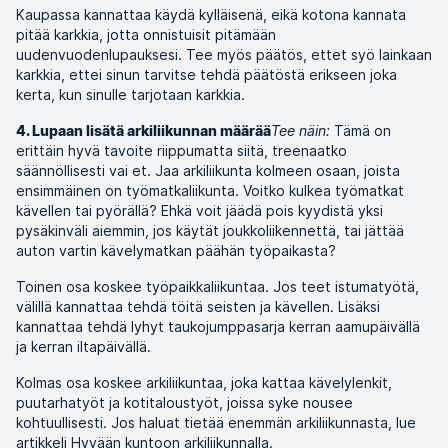
Kaupassa kannattaa käydä kylläisenä, eikä kotona kannata
pitää karkkia, jotta onnistuisit pitämään
uudenvuodenlupauksesi. Tee myös päätös, ettet syö lainkaan
karkkia, ettei sinun tarvitse tehdä päätöstä erikseen joka
kerta, kun sinulle tarjotaan karkkia.
Tee näin:
Tämä on
4. Lupaan lisätä arkiliikunnan määrää
erittäin hyvä tavoite riippumatta siitä, treenaatko
säännöllisesti vai et. Jaa arkiliikunta kolmeen osaan, joista
ensimmäinen on työmatkaliikunta. Voitko kulkea työmatkat
kävellen tai pyörällä? Ehkä voit jäädä pois kyydistä yksi
pysäkinväli aiemmin, jos käytät joukkoliikennettä, tai jättää
auton vartin kävelymatkan päähän työpaikasta?
Toinen osa koskee työpaikkaliikuntaa. Jos teet istumatyötä,
välillä kannattaa tehdä töitä seisten ja kävellen. Lisäksi
kannattaa tehdä lyhyt taukojumppasarja kerran aamupäivällä
ja kerran iltapäivällä.
Kolmas osa koskee arkiliikuntaa, joka kattaa kävelylenkit,
puutarhatyöt ja kotitaloustyöt, joissa syke nousee
kohtuullisesti. Jos haluat tietää enemmän arkiliikunnasta, lue
artikkeli
Hyvään kuntoon arkiliikunnalla.