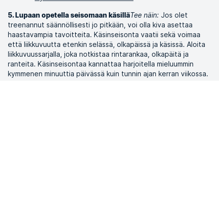
Tee näin:
Jos olet
5. Lupaan opetella seisomaan käsillä
treenannut säännöllisesti jo pitkään, voi olla kiva asettaa
haastavampia tavoitteita. Käsinseisonta vaatii sekä voimaa
että liikkuvuutta etenkin selässä, olkapäissä ja käsissä. Aloita
liikkuvuussarjalla, joka notkistaa rintarankaa, olkapäitä ja
ranteita. Käsinseisontaa kannattaa harjoitella mieluummin
kymmenen minuuttia päivässä kuin tunnin ajan kerran viikossa.
Näin kannattaa toimia, jotta kädet saa totutettua vähitellen
kuormitukseen ja koska hermosto oppii nopeammin sellaista,
mitä tehdään usein.
Lisää käytännön vinkkejä käsinseisontaan saa lukemalla
artikkelin
Näin opit seisomaan käsilläsi
tai ottamalla yhteyttä
sellaiseen ELIXIAn Personal Traineriin, joka osaa seistä käsillä.
ELIXIA