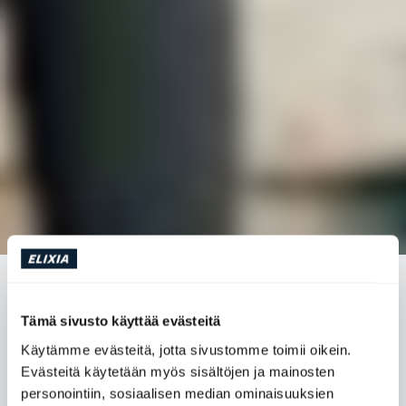
NÄIN ONNISTUT PITÄMÄÄN
UUDENVUODENLUPAUKSESI
Tämä sivusto käyttää evästeitä
Käytämme evästeitä, jotta sivustomme toimii oikein.
Evästeitä käytetään myös sisältöjen ja mainosten
Treenaamisen aloittaminen, painon pudottaminen ja
personointiin, sosiaalisen median ominaisuuksien
karkkilakko. Nämä ovat kolme yleisintä