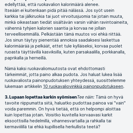
edellyttää, että ruokavalion kalorimäärä alenee.
Itseään
ei
kuitenkaan pidä pitää nälässä. Jos syöt usein
karkkia tai jälkiruokia tai juot virvoitusjuomia tai jotain muuta,
minkä oikeastaan tiedät sisältävän varsin vähän ravintoaineita,
vähennä tyhjien kalorien saantia ja korvaa ne jollain
terveellisemmällä. Pelkästään tämä muutos voi ehkä riittää.
Jos sinun täytyy pienentää annoksia saadaksesi laskettua
kalorimäärää ja pelkäät, ettet tule kylläiseksi, korvaa puolet
ruoasta täyttävillä kasviksilla, kuten parsakaalilla, porkkanalla,
paprikalla ja herneillä.
Nämä kaksi ruokavaliomuutosta ovat ehdottomasti
tärkeimmät, jotta paino alkaa pudota. Jos haluat lukea lisää
ruokavaliosta painonpudotuksen yhteydessä, suosittelemme
lukemaan artikkelin
10 ruokavaliovinkkiä painonpudotukseen
.
Tee näin:
Tämä on hyvä
3. Lupaan lopettaa karkin syömisen
tavoite riippumatta siitä, haluatko pudottaa painoa vai "vain"
voida paremmin. On hyvä tietää, että on helpompi aloittaa
kuin lopettaa jotain. Voisitko kuvitella korvaavasi karkit
eksoottisilla hedelmillä, vihannesvartailla ja rahkalla tai
kermaviilillä tai ehkä kupillisella herkullista teetä?