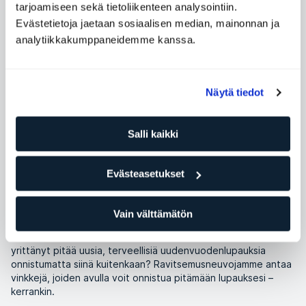
tarjoamiseen sekä tietoliikenteen analysointiin.
uudenvuodenlupausta, jotka monet suomalaiset
Evästetietoja jaetaan sosiaalisen median, mainonnan ja
yrittävät pitää. Ravitsemusneuvojamme listaa viisi
analytiikkakumppaneidemme kanssa.
yleistä uudenvuodenlupausta ja antaa vinkkejä siitä,
miten niiden pitämisessä voi onnistua.
Näytä tiedot
Kristine Symreng
ravitsemusneuvoja
Salli kaikki
Kategoria
Ravinto ja hyvinvointi
Evästeasetukset
Tammikuu on alkanut, ja ELIXIAlla se tarkoittaa täysiä
ryhmäliikuntatunteja ja hyvin kiireisiä personal trainereita.
Vain välttämätön
Mutta jo helmikuussa monilla jäsenillä käynnit alkavat harveta.
Silloin motivaatio alkaa monilla olla vähissä. Oletko aiemmin
yrittänyt pitää uusia, terveellisiä uudenvuodenlupauksia
onnistumatta siinä kuitenkaan? Ravitsemusneuvojamme antaa
vinkkejä, joiden avulla voit onnistua pitämään lupauksesi –
kerrankin.