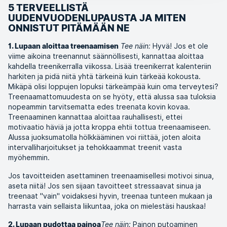
5 TERVEELLISTÄ
UUDENVUODENLUPAUSTA JA MITEN
ONNISTUT PITÄMÄÄN NE
Tee näin:
Hyvä! Jos et ole
1. Lupaan aloittaa treenaamisen
viime aikoina treenannut säännöllisesti, kannattaa aloittaa
kahdella treenikerralla viikossa. Lisää treenikerrat kalenteriin
harkiten ja pidä niitä yhtä tärkeinä kuin tärkeää kokousta.
Mikäpä olisi loppujen lopuksi tärkeämpää kuin oma terveytesi?
Treenaamattomuudesta on se hyöty, että alussa saa tuloksia
nopeammin tarvitsematta edes treenata kovin kovaa.
Treenaaminen kannattaa aloittaa rauhallisesti, ettei
motivaatio häviä ja jotta kroppa ehtii tottua treenaamiseen.
Alussa juoksumatolla hölkkääminen voi riittää, joten aloita
intervalliharjoitukset ja tehokkaammat treenit vasta
myöhemmin.
Jos tavoitteiden asettaminen treenaamisellesi motivoi sinua,
aseta niitä! Jos sen sijaan tavoitteet stressaavat sinua ja
treenaat "vain" voidaksesi hyvin, treenaa tunteen mukaan ja
harrasta vain sellaista liikuntaa, joka on mielestäsi hauskaa!
Tee näin:
Painon putoaminen
2. Lupaan pudottaa painoa