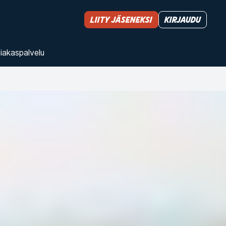
Liity jäseneksi
Kirjaudu
iakas­palvelu