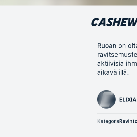
CASHEWP
Ruoan on olt
ravitsemuste
aktiivisia ihm
aikavälillä.
ELIXIA
Kategoria
Ravinto