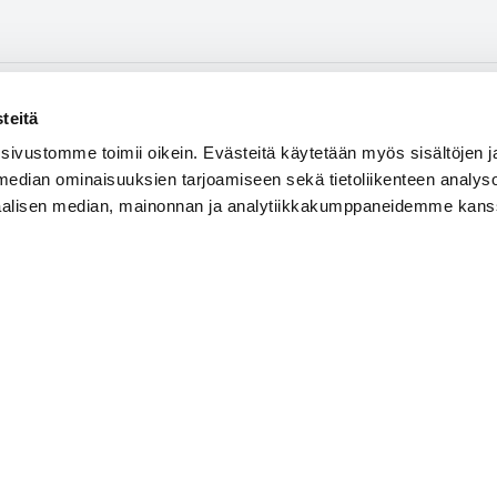
teitä
hkinöitä (150 g)
 sivustomme toimii oikein. Evästeitä käytetään myös sisältöjen 
 median ominaisuuksien tarjoamiseen sekä tietoliikenteen analysoi
oosia (150 g)
iaalisen median, mainonnan ja analytiikkakumppaneidemme kans
utaleita (20 g)
ritsijauhetta
e 22 palloa