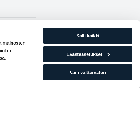
Salli kaikki
ja mainosten
ntiin.
Evästeasetukset
sa.
Vain välttämätön