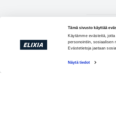
Ainekset
Tämä sivusto käyttää eväs
1 dl cashewpä
Käytämme evästeitä, jotta
personointiin, sosiaalisen
20 luomuaprik
Evästetietoja jaetaan sos
½ dl kookoshi
Näytä tiedot
1 limetti
1,5 tl raakalak
Ohjeet
Annoksesta tule