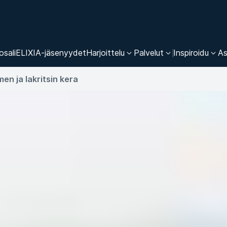
osali
ELIXIA-jäsenyydet
Harjoittelu
Palvelut
Inspiroidu
As
en ja lakritsin kera