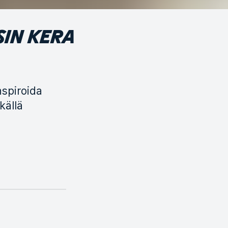
SIN KERA
nspiroida
källä