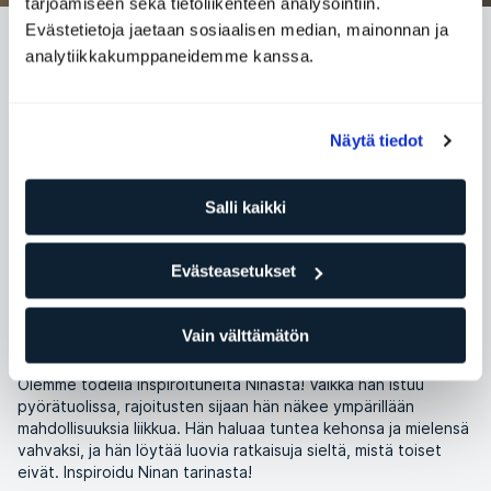
tarjoamiseen sekä tietoliikenteen analysointiin.
Evästetietoja jaetaan sosiaalisen median, mainonnan ja
NINA NÄKEE YMPÄRILLÄÄN VAIN
analytiikkakumppaneidemme kanssa.
MAHDOLLISUUKSIA.
Näytä tiedot
Nina näkee ympärillään vain mahdollisuuksia.
Salli kaikki
ELIXIA
Evästeasetukset
Kategoria
Jäsenemme
Vain välttämätön
Olemme todella inspiroituneita Ninasta! Vaikka hän istuu
pyörätuolissa, rajoitusten sijaan hän näkee ympärillään
mahdollisuuksia liikkua. Hän haluaa tuntea kehonsa ja mielensä
vahvaksi, ja hän löytää luovia ratkaisuja sieltä, mistä toiset
eivät. Inspiroidu Ninan tarinasta!