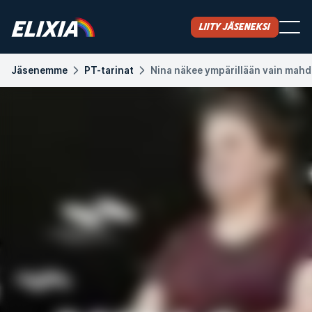
Liity jäseneksi
Jäsenemme
PT-tarinat
Nina näkee ympärillään vain mahd