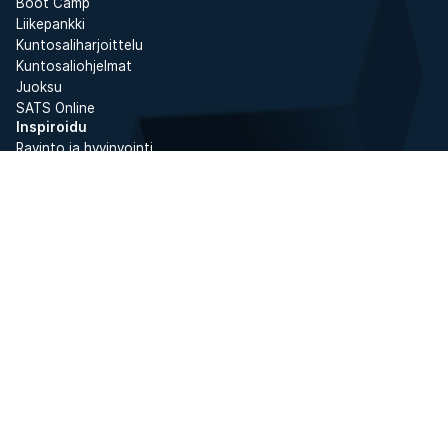
Boot Camp
Liikepankki
Kuntosaliharjoittelu
Kuntosaliohjelmat
Juoksu
SATS Online
Inspiroidu
Ravinto ja hyvinvointi
Hyvinvointi
Treeni ja treenivinkit
Jäsenemme
Tuki
Tietosuojaseloste
Ota yhteyttä asiakaspalveluun
Kirjaudu
Säännöt ja ehdot