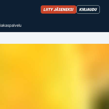
Liity jäseneksi
Kirjaudu
iakas­palvelu