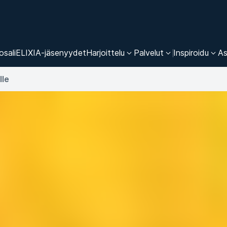
osali
ELIXIA-jäsenyydet
Harjoittelu
Palvelut
Inspiroidu
As
lle