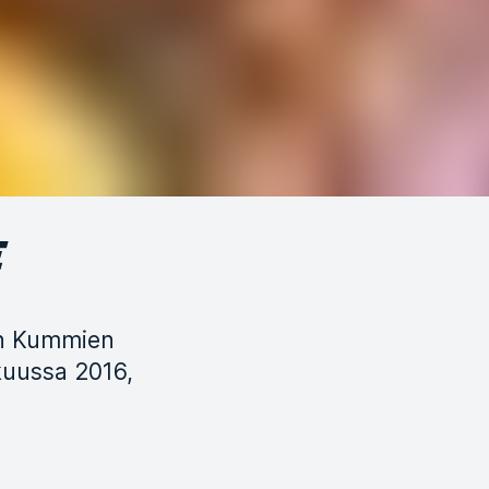
E
en Kummien
kuussa 2016,