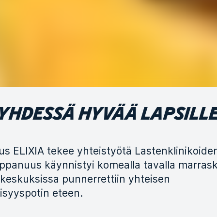
YHDESSÄ HYVÄÄ LAPSILL
us ELIXIA tekee yhteistyötä Lastenklinikoid
panuus käynnistyi komealla tavalla marras
keskuksissa punnerrettiin yhteisen
syyspotin eteen.