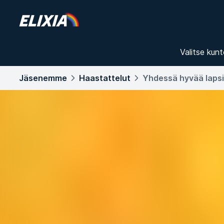
Valitse kunt
Jäsenemme
Haastattelut
Yhdessä hyvää lapsi