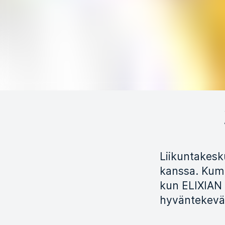
Liikuntakesk
kanssa. Kump
kun ELIXIAN 
hyväntekeväi