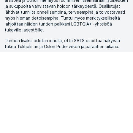
artisteja ja puhuimme myös ruumiillisen itsemääräämisoikeuden
ja sukupuolta vahvistavan hoidon tärkeydestä. Osallistujat
lähtivät tunnilta onnellisempina, terveempinä ja toivottavasti
myös hieman tietoisempina. Tuntui myös merkitykselliseltä
lahjoittaa näiden tuntien palkkani LGBTQIA+ -yhteisöä
tukeville järjestöille.
Tuntien lisäksi odotan innolla, että SATS osoittaa näkyvää
tukea Tukholman ja Oslon Pride-viikon ja paraatien aikana.
“
Kun monimuotoisuutta arvostetaan
kyseenalaistamisen sijaan, me kaikki
hyödymme siitä.
”
Osallistu Pride-tunneille
Kesäkuussa järjestämme Pride-ryhmäliikuntatunteja lukuisissa
keskuksissamme. Tutustu Pride-tunteihin ja varaa paikkasi
ELIXIA-sovelluksessa. Tunnistat tunnit 🏳️‍🌈 -lipusta.