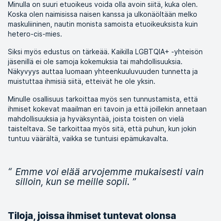
Minulla on suuri etuoikeus voida olla avoin siitä, kuka olen.
Koska olen naimisissa naisen kanssa ja ulkonäöltään melko
maskuliininen, nautin monista samoista etuoikeuksista kuin
hetero-cis-mies.
Siksi myös edustus on tärkeää. Kaikilla LGBTQIA+ -yhteisön
jäsenillä ei ole samoja kokemuksia tai mahdollisuuksia.
Näkyvyys auttaa luomaan yhteenkuuluvuuden tunnetta ja
muistuttaa ihmisiä siitä, etteivät he ole yksin.
Minulle osallisuus tarkoittaa myös sen tunnustamista, että
ihmiset kokevat maailman eri tavoin ja että joillekin annetaan
mahdollisuuksia ja hyväksyntää, joista toisten on vielä
taisteltava. Se tarkoittaa myös sitä, että puhun, kun jokin
tuntuu väärältä, vaikka se tuntuisi epämukavalta.
“
Emme voi elää arvojemme mukaisesti vain
silloin, kun se meille sopii.
”
Tiloja, joissa ihmiset tuntevat olonsa