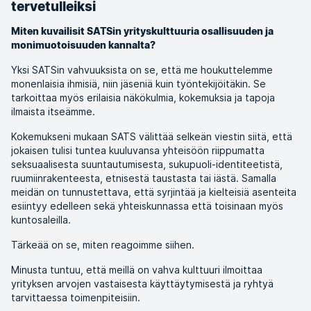
tervetulleiksi
Miten kuvailisit SATSin yrityskulttuuria osallisuuden ja
monimuotoisuuden kannalta?
Yksi SATSin vahvuuksista on se, että me houkuttelemme
monenlaisia ihmisiä, niin jäseniä kuin työntekijöitäkin. Se
tarkoittaa myös erilaisia näkökulmia, kokemuksia ja tapoja
ilmaista itseämme.
Kokemukseni mukaan SATS välittää selkeän viestin siitä, että
jokaisen tulisi tuntea kuuluvansa yhteisöön riippumatta
seksuaalisesta suuntautumisesta, sukupuoli-identiteetistä,
ruumiinrakenteesta, etnisestä taustasta tai iästä. Samalla
meidän on tunnustettava, että syrjintää ja kielteisiä asenteita
esiintyy edelleen sekä yhteiskunnassa että toisinaan myös
kuntosaleilla.
Tärkeää on se, miten reagoimme siihen.
Minusta tuntuu, että meillä on vahva kulttuuri ilmoittaa
yrityksen arvojen vastaisesta käyttäytymisestä ja ryhtyä
tarvittaessa toimenpiteisiin.