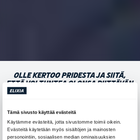
OLLE KERTOO PRIDESTA JA SIITÄ,
ETTÄ VOI TUNTEA OLONSA RIITTÄVÄN
TURVALLISEKSI OLLAKSEEN OMA
ITSENSÄ
Tämä sivusto käyttää evästeitä
”Emme voi elää arvojemme mukaisesti vain silloin, kun se
Käytämme evästeitä, jotta sivustomme toimii oikein.
meille sopii.”
Evästeitä käytetään myös sisältöjen ja mainosten
personointiin, sosiaalisen median ominaisuuksien