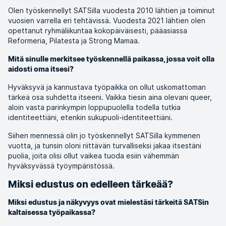
Olen työskennellyt SATSilla vuodesta 2010 lähtien ja toiminut
vuosien varrella eri tehtävissä. Vuodesta 2021 lähtien olen
opettanut ryhmäliikuntaa kokopäiväisesti, pääasiassa
Reformeria, Pilatesta ja Strong Mamaa.
Mitä sinulle merkitsee työskennellä paikassa, jossa voit olla
aidosti oma itsesi?
Hyväksyvä ja kannustava työpaikka on ollut uskomattoman
tärkeä osa suhdetta itseeni. Vaikka tiesin aina olevani queer,
aloin vasta parinkympin loppupuolella todella tutkia
identiteettiäni, etenkin sukupuoli-identiteettiäni.
Siihen mennessä olin jo työskennellyt SATSilla kymmenen
vuotta, ja tunsin oloni riittävän turvalliseksi jakaa itsestäni
puolia, joita olisi ollut vaikea tuoda esiin vähemmän
hyväksyvässä työympäristössä.
Miksi edustus on edelleen tärkeää?
Miksi edustus ja näkyvyys ovat mielestäsi tärkeitä SATSin
kaltaisessa työpaikassa?