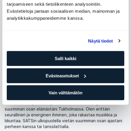
tarjoamiseen sekä tietoliikenteen analysointiin.
Evästetietoja jaetaan sosiaalisen median, mainonnan ja
Kategoria
Jäsenemme
analytiikkakumppaneidemme kanssa.
Monet Tukholmassa tuntevat Ollen ryhmäliikuntaohjaajana,
joka ohjaa Reformer-, Pilates- ja Strong Mama-tunteja.
Näytä tiedot
Kuntosalin ulkopuolella hän työskentelee myös DJ:nä, ja
hänellä on jo pitkään ollut intohimo musiikkiin, liikkeeseen ja
sellaisten tilojen luomiseen, joissa ihmiset tuntevat olonsa
Salli kaikki
tervetulleiksi juuri sellaisina kuin ovat.
Pride-tapahtuman yhteydessä keskustelimme Ollen kanssa
Evästeasetukset
identiteetistä ja siitä, miksi näkyvyys on edelleen tärkeää
sekä kuntosalilla että sen ulkopuolella.
Vain välttämätön
Kertoisitko hieman itsestäsi ja tehtävästäsi SATSilla?
Nimeni on Olle, olen 30 ja 40 ikävuoden välissä ja olen asunut
suurimman osan elämästäni Tukholmassa. Olen erittäin
seurallinen ja energinen ihminen, joka rakastaa musiikkia ja
liikuntaa. SATSin ulkopuolella vietän suurimman osan ajastani
perheen kanssa tai tanssilattialla.