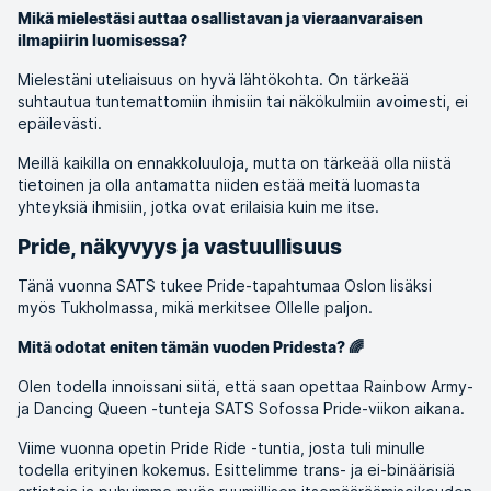
Mikä mielestäsi auttaa osallistavan ja vieraanvaraisen
ilmapiirin luomisessa?
Mielestäni uteliaisuus on hyvä lähtökohta. On tärkeää
suhtautua tuntemattomiin ihmisiin tai näkökulmiin avoimesti, ei
epäilevästi.
Meillä kaikilla on ennakkoluuloja, mutta on tärkeää olla niistä
tietoinen ja olla antamatta niiden estää meitä luomasta
yhteyksiä ihmisiin, jotka ovat erilaisia kuin me itse.
Pride, näkyvyys ja vastuullisuus
Tänä vuonna SATS tukee Pride-tapahtumaa Oslon lisäksi
myös Tukholmassa, mikä merkitsee Ollelle paljon.
Mitä odotat eniten tämän vuoden Pridesta? 🌈
Olen todella innoissani siitä, että saan opettaa Rainbow Army-
ja Dancing Queen -tunteja SATS Sofossa Pride-viikon aikana.
Viime vuonna opetin Pride Ride -tuntia, josta tuli minulle
todella erityinen kokemus. Esittelimme trans- ja ei-binäärisiä