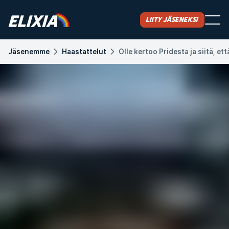
Liity jäseneksi
Jäsenemme
Haastattelut
Olle kertoo Pridesta ja siitä, et