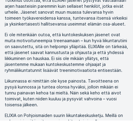
Tutkimus osoittaa, että ELIXIAn jäsenet pystyvät vastaamaan
arjen haasteisiin paremmin kuin sellaiset henkilöt, jotka eivät
urheile. Jäsenet sanovat muun muassa tulevansa hyvin
toimeen työkavereidensa kanssa, tuntevansa itsensä virkeiksi
ja yksinkertaisesti hallitsevansa useimmat elämän osa-alueet.
Ei ole mitenkään outoa, että kuntokeskuksen jäsenet ovat
muita motivoituneempia treenaamaan – kun hyvä liikuntarutiini
on saavutettu, sitä on helpompi ylläpitää. ELIXIAlle on tärkeää,
että jäsenet saavat kannustusta ja ohjausta ja että yhdessä
liikkuminen on hauskaa. Ei siis ole mikään yllätys, että
jäsentemme mukaan kuntokeskustemme ohjaajat ja
ryhmäliikuntatunnit lisäävät treenimotivaatiota entisestään.
Liikunnassa ei nimittäin ole kyse painosta. Tavoitteena on
pysyä kunnossa ja tuntea olonsa hyväksi, jolloin mikään ei
tunnu painavan kehoa tai mieltä. Näin sekä keho että aivot
toimivat, kuten niiden kuuluu ja pysyvät vahvoina – vuosi
toisensa jälkeen.
ELIXIA on Pohjoismaiden suurin liikuntakeskusketju. Meillä on
vahva visio siitä, miten suuri merkitys toiminnallamme on
jäsentemme terveyteen ja elämänlaatuun sekä koko