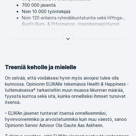
700 000 jäsentä
Noin 10 000 työntekijää
Noin 120 erilaista ryhmäliikuntatuntia sekä HiYoga-,
Buid’n Burn- & Prformance -treenikonseptitunnit
Oma Personal Trainer- ja
ryhmäliikuntaohjaajakoulutus sekä sertifiointi
ELIXIA kuuluu SATSGROUP-konserniin, joka hallinnoi
seuraavia tuotemerkkejä: SATS, ELIXIA, FRESH
FITNESS, HIYOGA ja METROPOLIS
Treeniä keholle ja mielelle
On selvää, että voidaksesi hyvin myös aivojesi tulee olla
kunnossa. Opinionin ELIXIAlle tekemässä
Health & Happiness
-
tutkimuksessa* tarkasteltiin muun muassa liikunnan määrää,
fyysistä kuntoa sekä sitä, kuinka onnellisiksi ihmiset tunsivat
itsensä.
– ELIXIAn jäsenet tuntevat itsensä onnellisemmiksi,
hyvinvoivemmiksi ja arvostetummiksi kuin muu väestö, sanoo
Opinionin Senior Advisor Ola Gaute Aas Askheim.