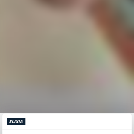
NÄISTÄ SYISTÄ LIIKUNTA ON
VÄLTTÄMÄTÖNTÄ AIVOJEN