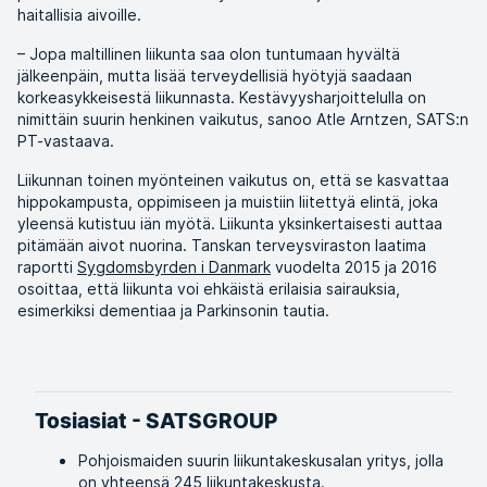
haitallisia aivoille.
– Jopa maltillinen liikunta saa olon tuntumaan hyvältä
jälkeenpäin, mutta lisää terveydellisiä hyötyjä saadaan
korkeasykkeisestä liikunnasta. Kestävyysharjoittelulla on
nimittäin suurin henkinen vaikutus, sanoo Atle Arntzen, SATS:n
PT-vastaava.
Liikunnan toinen myönteinen vaikutus on, että se kasvattaa
hippokampusta, oppimiseen ja muistiin liitettyä elintä, joka
yleensä kutistuu iän myötä. Liikunta yksinkertaisesti auttaa
pitämään aivot nuorina. Tanskan terveysviraston laatima
raportti
Sygdomsbyrden i Danmark
vuodelta 2015 ja 2016
osoittaa, että liikunta voi ehkäistä erilaisia sairauksia,
esimerkiksi dementiaa ja Parkinsonin tautia.
Tosiasiat - SATSGROUP
Pohjoismaiden suurin liikuntakeskusalan yritys, jolla
on yhteensä 245 liikuntakeskusta.