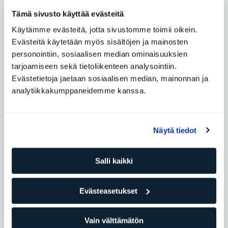
TERVEYDELLE
Tämä sivusto käyttää evästeitä
Käytämme evästeitä, jotta sivustomme toimii oikein.
Evästeitä käytetään myös sisältöjen ja mainosten
Aivot ovat kehomme tärkein elin. Ne säätelevät ihmisen
personointiin, sosiaalisen median ominaisuuksien
luonnetta, muistia, älyä ja tunteita. Aivot tekevät
tarjoamiseen sekä tietoliikenteen analysointiin.
sinusta juuri sinut, ja siksi niistä kannattaa pitää huolta!
Evästetietoja jaetaan sosiaalisen median, mainonnan ja
Tutkimusten mukaan liikunta vaikuttaa aivoihin ja tekee
analytiikkakumppaneidemme kanssa.
sinusta fiksumman ja onnellisemman muun muassa
ehkäisemällä masennusta ja kroonisia kipuja.
Näytä tiedot
Kategoria
Hyvinvointi
Salli kaikki
Monet urheilevat pysyäkseen kunnossa, tunteakseen olonsa
hyväksi, vahvistaakseen kehoaan ja ehkäistäkseen väsymistä.
Evästeasetukset
On helppo unohtaa, että liikunta auttaa myös aivoja, tuota
monimutkaista ja kehittynyttä elintä, joka on todellinen
mysteeri useimmille meistä.
Vain välttämätön