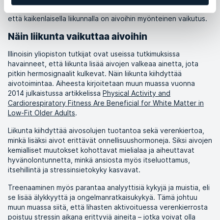
Tutkimukset ovat nimittäin todistaneet kerta toisensa jälkeen,
että kaikenlaisella liikunnalla on aivoihin myönteinen vaikutus.
Näin liikunta vaikuttaa aivoihin
Illinoisin yliopiston tutkijat ovat useissa tutkimuksissa
havainneet, että liikunta lisää aivojen valkeaa ainetta, jota
pitkin hermosignaalit kulkevat. Näin liikunta kiihdyttää
aivotoimintaa. Aiheesta kirjoitetaan muun muassa vuonna
2014 julkaistussa artikkelissa
Physical Activity and
Cardiorespiratory Fitness Are Beneficial for White Matter in
Low-Fit Older Adults
.
Liikunta kiihdyttää aivosolujen tuotantoa sekä verenkiertoa,
minkä lisäksi aivot erittävät onnellisuushormoneja. Siksi aivojen
kemialliset muutokset kohottavat mielialaa ja aiheuttavat
hyvänolontunnetta, minkä ansiosta myös itseluottamus,
itsehillintä ja stressinsietokyky kasvavat.
Treenaaminen myös parantaa analyyttisiä kykyjä ja muistia, eli
se lisää älykkyyttä ja ongelmanratkaisukykyä. Tämä johtuu
muun muassa siitä, että lihasten aktivoituessa verenkierrosta
poistuu stressin aikana erittyviä aineita – jotka voivat olla