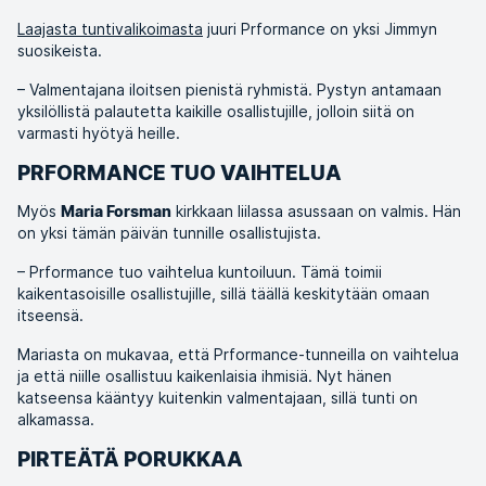
Laajasta tuntivalikoimasta
juuri Prformance on yksi Jimmyn
suosikeista.
– Valmentajana iloitsen pienistä ryhmistä. Pystyn antamaan
yksilöllistä palautetta kaikille osallistujille, jolloin siitä on
varmasti hyötyä heille.
PRFORMANCE TUO VAIHTELUA
Myös
kirkkaan liilassa asussaan on valmis. Hän
Maria Forsman
on yksi tämän päivän tunnille osallistujista.
– Prformance tuo vaihtelua kuntoiluun. Tämä toimii
kaikentasoisille osallistujille, sillä täällä keskitytään omaan
itseensä.
Mariasta on mukavaa, että Prformance-tunneilla on vaihtelua
ja että niille osallistuu kaikenlaisia ihmisiä. Nyt hänen
katseensa kääntyy kuitenkin valmentajaan, sillä tunti on
alkamassa.
PIRTEÄTÄ PORUKKAA