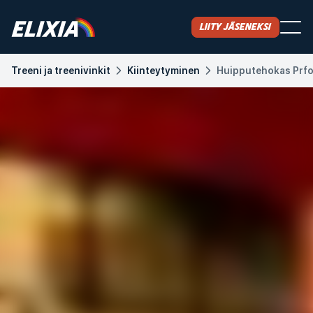
Liity jäseneksi
Treeni ja treenivinkit
Kiinteytyminen
Huipputehokas Prf