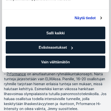
ELIXIA
Näytä tiedot
Kategoria
Treeni ja treenivinkit
Salli kaikki
VIISI MINUUTTIA ALKUUN
Evästeasetukset
Tukholmassa ELIXIAn tiloissa osoitteessa Regeringsgatan 47
kuntoiluvalmentaja
istuu puulaatikolla ja
Jimmy Englund
heiluttelee jalkojaan. Hänen hiuksensa on leikattu
Vain välttämätön
viimeistellysti ja tatuointeja riittää. Hän on valmis aloittamaan.
–
Prformance
on ainutlaatuinen ryhmäliikuntakonsepti. Näitä
tunteja järjestetään vain ELIXIAssa. Pienille, 16–20 osallistujan
ryhmille tarjotaan hieman erilaisia tunteja sen mukaan, missä
halutaan kehittyä. Esimerkiksi kerran viikossa hankitaan
lihasvoimaa olympialaisista tutuilla painonnostotekniikoilla. Jos
haluaa osallistua todella intensiivisille tunneille, joilla
keskitytään lihaskestävyyteen ja -kuntoon, Prformance Hi-
Intensity on oikea valinta, Jimmy suosittelee.