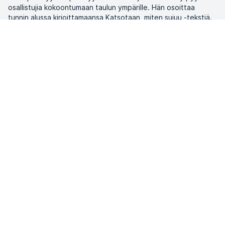
osallistujia kokoontumaan taulun ympärille. Hän osoittaa
tunnin alussa kirjoittamaansa Katsotaan, miten sujuu -tekstiä.
– Oletteko valmiita uudelle kierrokselle? Ja takaisin lattialle!
Haluatko tulla vahvemmaksi?
Täältä
löydät kaikki
treenivaihtoehtomme voimaharjoittelua varten.
ELIXIA
Tämä on SATS Group
ELIXIA YRITYSPALVELUT
Töihin ELIXIAlle
Media
ELIXIA Rewards
Investor
WhistleBlower
Kuntokeskukset