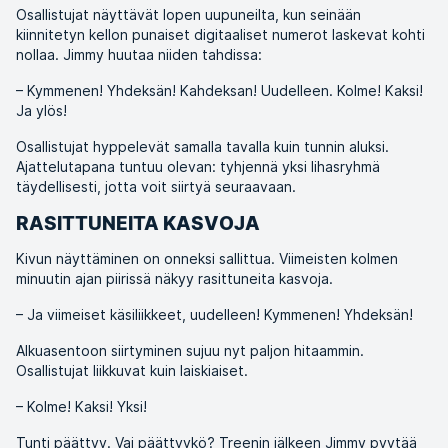
Osallistujat näyttävät lopen uupuneilta, kun seinään
kiinnitetyn kellon punaiset digitaaliset numerot laskevat kohti
nollaa. Jimmy huutaa niiden tahdissa:
– Kymmenen! Yhdeksän! Kahdeksan! Uudelleen. Kolme! Kaksi!
Ja ylös!
Osallistujat hyppelevät samalla tavalla kuin tunnin aluksi.
Ajattelutapana tuntuu olevan: tyhjennä yksi lihasryhmä
täydellisesti, jotta voit siirtyä seuraavaan.
RASITTUNEITA KASVOJA
Kivun näyttäminen on onneksi sallittua. Viimeisten kolmen
minuutin ajan piirissä näkyy rasittuneita kasvoja.
– Ja viimeiset käsiliikkeet, uudelleen! Kymmenen! Yhdeksän!
Alkuasentoon siirtyminen sujuu nyt paljon hitaammin.
Osallistujat liikkuvat kuin laiskiaiset.
– Kolme! Kaksi! Yksi!
Tunti päättyy. Vai päättyykö? Treenin jälkeen Jimmy pyytää