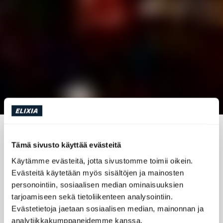
HUIPPUTEHOKAS PRFORMANCE
Tämä sivusto käyttää evästeitä
Käytämme evästeitä, jotta sivustomme toimii oikein.
Jotkut haluavat kokeilla rajojaan. Jos olet yksi heistä,
Evästeitä käytetään myös sisältöjen ja mainosten
ELIXIAsta löytyy sinulle oikea vaihtoehto. Esimerkiksi
personointiin, sosiaalisen median ominaisuuksien
Prformance Hi-Intensity -tunnit, joihin tutustuimme
tarjoamiseen sekä tietoliikenteen analysointiin.
eräänä huhtikuisena tiistai-iltana.
Evästetietoja jaetaan sosiaalisen median, mainonnan ja
analytiikkakumppaneidemme kanssa.