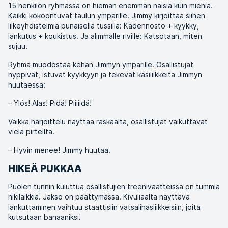
15 henkilön ryhmässä on hieman enemmän naisia kuin miehiä.
Kaikki kokoontuvat taulun ympärille. Jimmy kirjoittaa siihen
liikeyhdistelmiä punaisella tussilla: Kädennosto + kyykky,
lankutus + koukistus. Ja alimmalle riville: Katsotaan, miten
sujuu.
Ryhmä muodostaa kehän Jimmyn ympärille. Osallistujat
hyppivät, istuvat kyykkyyn ja tekevät käsiliikkeitä Jimmyn
huutaessa:
– Ylös! Alas! Pidä! Piiiiidä!
Vaikka harjoittelu näyttää raskaalta, osallistujat vaikuttavat
vielä pirteiltä.
– Hyvin menee! Jimmy huutaa.
HIKEÄ PUKKAA
Puolen tunnin kuluttua osallistujien treenivaatteissa on tummia
hikiläikkiä. Jakso on päättymässä. Kivuliaalta näyttävä
lankuttaminen vaihtuu staattisiin vatsalihasliikkeisiin, joita
kutsutaan banaaniksi.