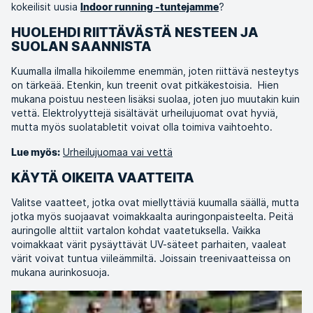
kokeilisit uusia
?
Indoor running -tuntejamme
HUOLEHDI RIITTÄVÄSTÄ NESTEEN JA
SUOLAN SAANNISTA
Kuumalla ilmalla hikoilemme enemmän, joten riittävä nesteytys
on tärkeää. Etenkin, kun treenit ovat pitkäkestoisia. Hien
mukana poistuu nesteen lisäksi suolaa, joten juo muutakin kuin
vettä. Elektrolyyttejä sisältävät urheilujuomat ovat hyviä,
mutta myös suolatabletit voivat olla toimiva vaihtoehto.
Urheilujuomaa vai vettä
Lue myös:
KÄYTÄ OIKEITA VAATTEITA
Valitse vaatteet, jotka ovat miellyttäviä kuumalla säällä, mutta
jotka myös suojaavat voimakkaalta auringonpaisteelta. Peitä
auringolle alttiit vartalon kohdat vaatetuksella. Vaikka
voimakkaat värit pysäyttävät UV-säteet parhaiten, vaaleat
värit voivat tuntua viileämmiltä. Joissain treenivaatteissa on
mukana aurinkosuoja.