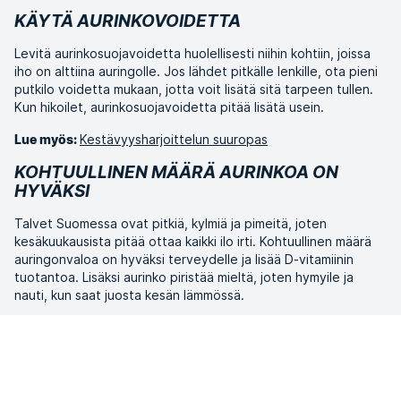
KÄYTÄ AURINKOVOIDETTA
Levitä aurinkosuojavoidetta huolellisesti niihin kohtiin, joissa
iho on alttiina auringolle. Jos lähdet pitkälle lenkille, ota pieni
putkilo voidetta mukaan, jotta voit lisätä sitä tarpeen tullen.
Kun hikoilet, aurinkosuojavoidetta pitää lisätä usein.
Kestävyysharjoittelun suuropas
Lue myös:
KOHTUULLINEN MÄÄRÄ AURINKOA ON
HYVÄKSI
Talvet Suomessa ovat pitkiä, kylmiä ja pimeitä, joten
kesäkuukausista pitää ottaa kaikki ilo irti. Kohtuullinen määrä
auringonvaloa on hyväksi terveydelle ja lisää D-vitamiinin
tuotantoa. Lisäksi aurinko piristää mieltä, joten hymyile ja
nauti, kun saat juosta kesän lämmössä.
Täällä löydät
Haluatko lisää vinkkejä harjoitteluun?
treenivinkkimme tehokkaaseen kestävyysharjoitteluun.