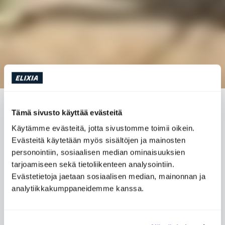
TREENAAMINEN KESÄSÄÄLLÄ
Tämä sivusto käyttää evästeitä
Käytämme evästeitä, jotta sivustomme toimii oikein.
Evästeitä käytetään myös sisältöjen ja mainosten
Lämmin ja hieno kesäsää saattaa olla haasteellinen
personointiin, sosiaalisen median ominaisuuksien
juoksutreenien kannalta. Kerromme tässä muutamia
tarjoamiseen sekä tietoliikenteen analysointiin.
hyviä vinkkejä treenaamiseen lämpimällä säällä ja
Evästetietoja jaetaan sosiaalisen median, mainonnan ja
auringolta suojautumiseen.
analytiikkakumppaneidemme kanssa.
Runar Sæther