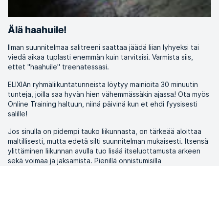
Älä haahuile!
Ilman suunnitelmaa salitreeni saattaa jäädä liian lyhyeksi tai
viedä aikaa tuplasti enemmän kuin tarvitsisi. Varmista siis,
ettet "haahuile" treenatessasi.
ELIXIAn ryhmäliikuntatunneista löytyy mainioita 30 minuutin
tunteja, joilla saa hyvän hien vähemmässäkin ajassa! Ota myös
Online Training haltuun, niinä päivinä kun et ehdi fyysisesti
salille!
Jos sinulla on pidempi tauko liikunnasta, on tärkeää aloittaa
maltillisesti, mutta edetä silti suunnitelman mukaisesti. Itsensä
ylittäminen liikunnan avulla tuo lisää itseluottamusta arkeen
sekä voimaa ja jaksamista. Pienillä onnistumisilla
ryhmäliikunnassa tai salilla on suuri vaikutus omaan
motivaatioon liikkua, kunhan niistä osaa iloita.