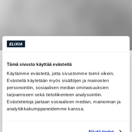
LIIKUNTA PYSYVÄKSI OSAKSI ARKEASI
Tämä sivusto käyttää evästeitä
Käytämme evästeitä, jotta sivustomme toimii oikein.
Evästeitä käytetään myös sisältöjen ja mainosten
Monituiset ELIXIAn asiakkaat kyselevät ohjaajiltaan,
personointiin, sosiaalisen median ominaisuuksien
miten liikunnan saisi sujuvasti sisällytettyä
tarjoamiseen sekä tietoliikenteen analysointiin.
jokapäiväiseen arkeen. Kun on kiireinen ja vaativa työ,
Evästetietoja jaetaan sosiaalisen median, mainonnan ja
stressiä, väsyttää ja sitten ovat vielä ne pienet
analytiikkakumppaneidemme kanssa.
lapsetkin...
Jenni Berglund
Näytä tiedot