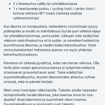
2 x lihaskuntoa salilla tai ryhmäliikunnassa
1 x haastavampi juoksu / cycling-tunti / cardio-tunti /
kotona tehtävä HIIT-treeni (tärkeää sisältää
sykkeennostoja)
Kun liikunta on monipuolista, mielenkiinto sitä kohtaan pysyy
pidempään ja sinulla on mahdollisuus löytää juuri sellaisia lajeja
tai ryhmäliikuntatunteja, joista pidät. Liikkujan tulisi sisällyttää
viikkoon sekä lihaskuntoa että sydän- ja verenkiertoelimistöä
kuormittavaa liikuntaa, ja näiden lisäksi kehonhuoltoa. Omat
rentoutumishetket hektisessä arjessa voi myös yhdistää
kehonhuoltotuokioon.
Kiireessä on tärkeää pysähtyä, edes sen kerran viikossa. Olla
hetki yksin omien ajatustensa kanssa ja tyhjentää mielestä
stressaavat ja kuormittavat asiat. Tämä edellyttää
suunnitelmallisuutta, muuten liikunnastakin aiheutuu turhaa
stressiä, mikä ei palvele ketään.
Mieti omia treenejäsi viikkotasolla. Tuleeko sinulle tarpeeksi
monipuolisella tavalla liikuntaa, joka haastaa sinua eri osa-
alueilla? Avaa kalenterisi ja suunnittele viikon treenisi.
Suunnitelmallisuus ja priorisointi ovat tärkeitä.