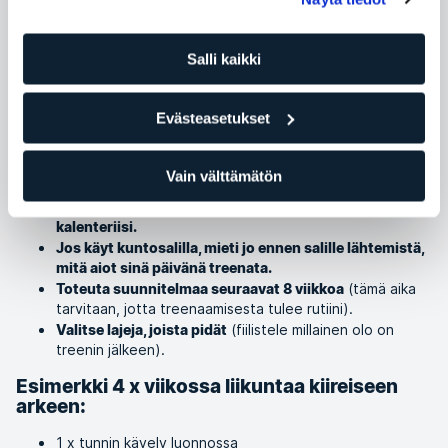
Kategoria
Treeni ja treenivinkit
Salli kaikki
Liikunta on ikävä kyllä usein ensimmäinen asia, joka putoaa
pois kaiken kiireen keskellä. Välillä se yksi tunti päivästä on
Evästeasetukset
vaikea irrottaa liikunnalle. Siihen kuitenkin auttaa
suunnitelmallisuus. Seuraavassa on muutamia hyviksi
havaittuja vinkkejä tehokkaampaan treeniin ja ajanhallintaan:
Vain välttämätön
Suunnittele seuraavan viikon treenit ja merkitse ne
kalenteriisi.
Jos käyt kuntosalilla, mieti jo ennen salille lähtemistä,
mitä aiot sinä päivänä treenata.
(tämä aika
Toteuta suunnitelmaa seuraavat 8 viikkoa
tarvitaan, jotta treenaamisesta tulee rutiini).
(fiilistele millainen olo on
Valitse lajeja, joista pidät
treenin jälkeen).
Esimerkki 4 x viikossa liikuntaa kiireiseen
arkeen
:
1 x tunnin kävely luonnossa