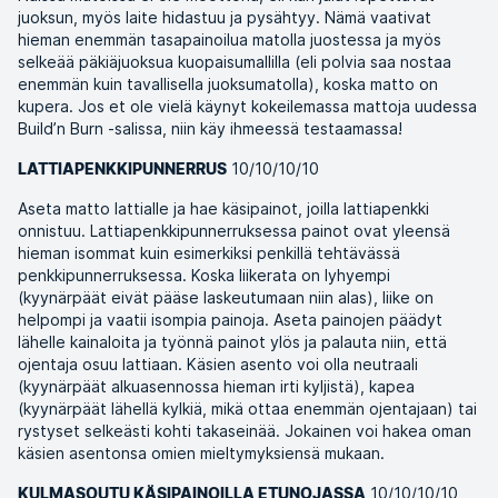
juoksun, myös laite hidastuu ja pysähtyy. Nämä vaativat
hieman enemmän tasapainoilua matolla juostessa ja myös
selkeää päkiäjuoksua kuopaisumallilla (eli polvia saa nostaa
enemmän kuin tavallisella juoksumatolla), koska matto on
kupera. Jos et ole vielä käynyt kokeilemassa mattoja uudessa
Build’n Burn -salissa, niin käy ihmeessä testaamassa!
10/10/10/10
LATTIAPENKKIPUNNERRUS
Aseta matto lattialle ja hae käsipainot, joilla lattiapenkki
onnistuu. Lattiapenkkipunnerruksessa painot ovat yleensä
hieman isommat kuin esimerkiksi penkillä tehtävässä
penkkipunnerruksessa. Koska liikerata on lyhyempi
(kyynärpäät eivät pääse laskeutumaan niin alas), liike on
helpompi ja vaatii isompia painoja. Aseta painojen päädyt
lähelle kainaloita ja työnnä painot ylös ja palauta niin, että
ojentaja osuu lattiaan. Käsien asento voi olla neutraali
(kyynärpäät alkuasennossa hieman irti kyljistä), kapea
(kyynärpäät lähellä kylkiä, mikä ottaa enemmän ojentajaan) tai
rystyset selkeästi kohti takaseinää. Jokainen voi hakea oman
käsien asentonsa omien mieltymyksiensä mukaan.
10/10/10/10
KULMASOUTU KÄSIPAINOILLA ETUNOJASSA