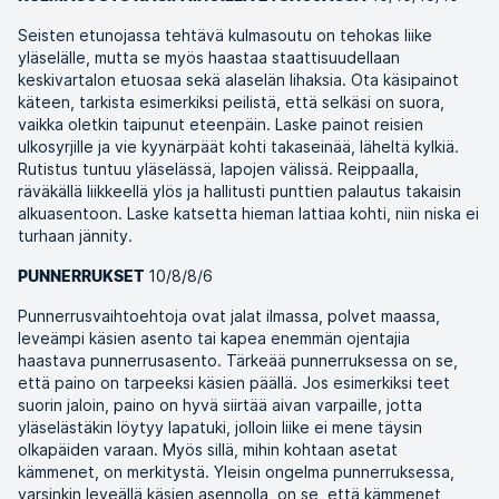
Seisten etunojassa tehtävä kulmasoutu on tehokas liike
yläselälle, mutta se myös haastaa staattisuudellaan
keskivartalon etuosaa sekä alaselän lihaksia. Ota käsipainot
käteen, tarkista esimerkiksi peilistä, että selkäsi on suora,
vaikka oletkin taipunut eteenpäin. Laske painot reisien
ulkosyrjille ja vie kyynärpäät kohti takaseinää, läheltä kylkiä.
Rutistus tuntuu yläselässä, lapojen välissä. Reippaalla,
räväkällä liikkeellä ylös ja hallitusti punttien palautus takaisin
alkuasentoon. Laske katsetta hieman lattiaa kohti, niin niska ei
turhaan jännity.
10/8/8/6
PUNNERRUKSET
Punnerrusvaihtoehtoja ovat jalat ilmassa, polvet maassa,
leveämpi käsien asento tai kapea enemmän ojentajia
haastava punnerrusasento. Tärkeää punnerruksessa on se,
että paino on tarpeeksi käsien päällä. Jos esimerkiksi teet
suorin jaloin, paino on hyvä siirtää aivan varpaille, jotta
yläselästäkin löytyy lapatuki, jolloin liike ei mene täysin
olkapäiden varaan. Myös sillä, mihin kohtaan asetat
kämmenet, on merkitystä. Yleisin ongelma punnerruksessa,
varsinkin leveällä käsien asennolla, on se, että kämmenet