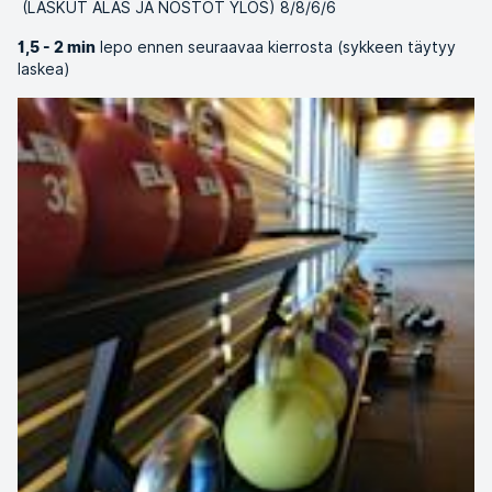
(LASKUT ALAS JA NOSTOT YLÖS) 8/8/6/6
lepo ennen seuraavaa kierrosta (sykkeen täytyy
1,5 - 2 min
laskea)