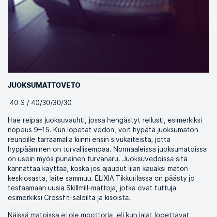
JUOKSUMATTOVETO
40 S / 40/30/30/30
Hae reipas juoksuvauhti, jossa hengästyt reilusti, esimerkiksi
nopeus 9–15. Kun lopetat vedon, voit hypätä juoksumaton
reunoille tarraamalla kiinni ensin sivukaiteista, jotta
hyppääminen on turvallisempaa. Normaaleissa juoksumatoissa
on usein myös punainen turvanaru. Juoksuvedoissa sitä
kannattaa käyttää, koska jos ajaudut liian kauaksi maton
keskiosasta, laite sammuu. ELIXIA Tikkurilassa on päästy jo
testaamaan uusia Skillmill-mattoja, jotka ovat tuttuja
esimerkiksi Crossfit-saleilta ja kisoista.
Näissä matoissa ei ole moottoria, eli kun jalat lopettavat