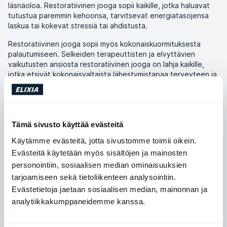
läsnäoloa. Restoratiivinen jooga sopii kaikille, jotka haluavat
tutustua paremmin kehoonsa, tarvitsevat energiatasojensa
laskua tai kokevat stressiä tai ahdistusta.
Restoratiivinen jooga sopii myös kokonaiskuormituksesta
palautumiseen. Selkeiden terapeuttisten ja elvyttävien
vaikutusten ansiosta restoratiivinen jooga on lahja kaikille,
jotka etsivät kokonaisvaltaista lähestymistapaa terveyteen ja
hyvinvointiin.
Tämä sivusto käyttää evästeitä
Käytämme evästeitä, jotta sivustomme toimii oikein.
Kestävyys
Evästeitä käytetään myös sisältöjen ja mainosten
personointiin, sosiaalisen median ominaisuuksien
tarjoamiseen sekä tietoliikenteen analysointiin.
Voima
Evästetietoja jaetaan sosiaalisen median, mainonnan ja
analytiikkakumppaneidemme kanssa.
Liikkuvuus