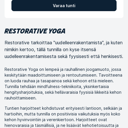
Varaa tunti
RESTORATIVE YOGA
Restorative tarkoittaa "uudelleenrakentamista", ja kuten
nimikin kertoo, tällä tunnilla on kyse itsensä
uudelleenrakentamisesta sekä fyysisesti että henkisesti.
Restorative Yoga on lempeä ja rauhallinen joogamuoto, jossa
keskitytään maadoittumiseen ja rentoutumiseen. Tavoitteena
on luoda rauhaa ja tasapainoa sekä kehoon että mieleen.
Tunnilla tehdään mindfulness-tekniikoita, yksinkertaisia
hengitysharjoituksia, sekä hellävaraisia fyysisiä liikkeitä kehon
rauhoittamiseen.
Tuntien harjoitteet kohdistuvat erityisesti lantioon, selkään ja
hartioihin, mutta tunnilla on positiivisia vaikutuksia myös koko
kehon hyvinvointiin ja verenkiertoon. Harjoitteet ovat
hienovaraisia ja täsmällisiä, ja ne lisäävät kehotietoisuutta ja