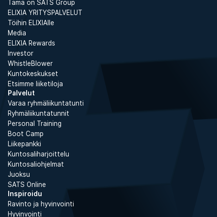
Tämä on SATS Group
ELIXIA YRITYSPALVELUT
Töihin ELIXIAlle
Media
ELIXIA Rewards
Investor
WhistleBlower
Kuntokeskukset
Etsimme liiketiloja
Palvelut
Varaa ryhmäliikuntatunti
Ryhmäliikuntatunnit
Personal Training
Boot Camp
Liikepankki
Kuntosaliharjoittelu
Kuntosaliohjelmat
Juoksu
SATS Online
Inspiroidu
Ravinto ja hyvinvointi
Hyvinvointi