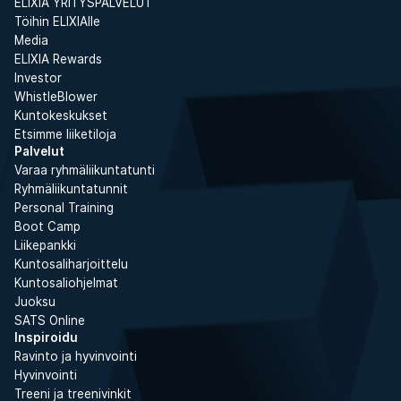
ELIXIA YRITYSPALVELUT
Töihin ELIXIAlle
Media
ELIXIA Rewards
Investor
WhistleBlower
Kuntokeskukset
Etsimme liiketiloja
Palvelut
Varaa ryhmäliikuntatunti
Ryhmäliikuntatunnit
Personal Training
Boot Camp
Liikepankki
Kuntosaliharjoittelu
Kuntosaliohjelmat
Juoksu
SATS Online
Inspiroidu
Ravinto ja hyvinvointi
Hyvinvointi
Treeni ja treenivinkit