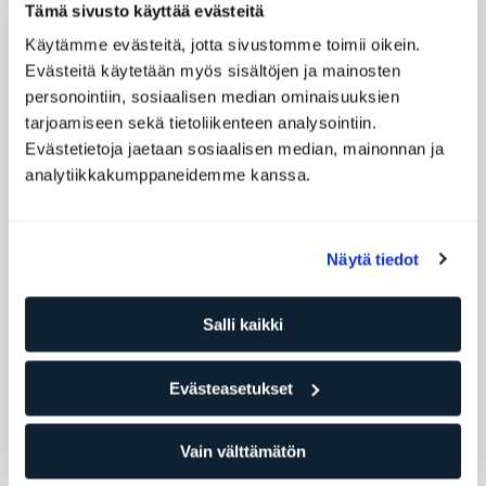
Tämä sivusto käyttää evästeitä
Käytämme evästeitä, jotta sivustomme toimii oikein.
Evästeitä käytetään myös sisältöjen ja mainosten
Täydentäviä ryhmäliikuntatunteja
personointiin, sosiaalisen median ominaisuuksien
tarjoamiseen sekä tietoliikenteen analysointiin.
Evästetietoja jaetaan sosiaalisen median, mainonnan ja
analytiikkakumppaneidemme kanssa.
Näytä tiedot
Salli kaikki
ABSolution
Evästeasetukset
Vain välttämätön
Vastaavia ryhmäliikuntatunteja