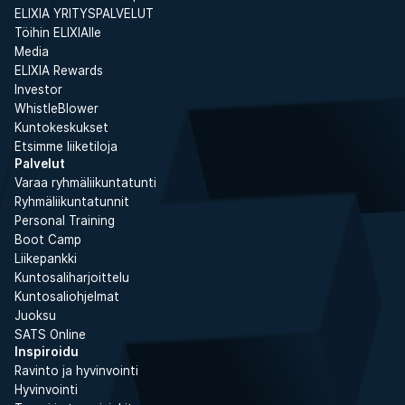
ELIXIA YRITYSPALVELUT
Töihin ELIXIAlle
Media
ELIXIA Rewards
Investor
WhistleBlower
Kuntokeskukset
Etsimme liiketiloja
Palvelut
Varaa ryhmäliikuntatunti
Ryhmäliikuntatunnit
Personal Training
Boot Camp
Liikepankki
Kuntosaliharjoittelu
Kuntosaliohjelmat
Juoksu
SATS Online
Inspiroidu
Ravinto ja hyvinvointi
Hyvinvointi