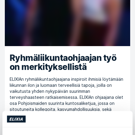
Ryhmäliikuntaohjaajan työ
on merkityksellistä
ELIXIAn ryhmäliikuntaohjaajana inspiroit ihmisiä löytämään
liikunnan ilon ja luomaan terveellisiä tapoja, joilla on
vaikutusta yhden nykypäivän suurimman
terveyshaasteen ratkaisemisessa. ELIXIAn ohjaajana olet
osa Pohjoismaiden suurinta kuntosaliketjua, jossa on
sitoutuneita kollegoita, kasvumahdollisuuksia, sekä
ainutlaatuinen yhteisöllisyys.
Hae tästä