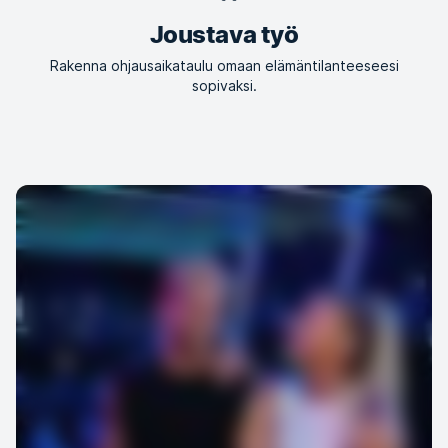
Joustava työ
Rakenna ohjausaikataulu omaan elämäntilanteeseesi
sopivaksi.