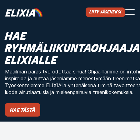
Liity jäseneksi
HAE
RYHMÄLIIKUNTAOHJAAJA
ELIXIALLE
Maailman paras työ odottaa sinua! Ohjaajillamme on intoh
inspiroida ja auttaa jäseniämme menestymään treenimatkal
Työskentelemme ELIXIAlla yhtenäisenä tiiminä tavoittee
luoda ainutlaatuisia ja mieleenpainuvia treenikokemuksia.
Hae tästä