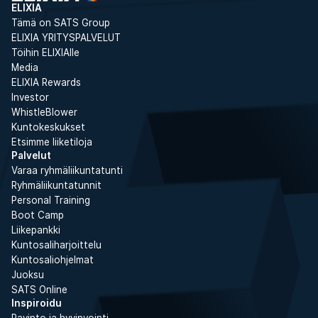
ELIXIA
Tämä on SATS Group
ELIXIA YRITYSPALVELUT
Töihin ELIXIAlle
Media
ELIXIA Rewards
Investor
WhistleBlower
Kuntokeskukset
Etsimme liiketiloja
Palvelut
Varaa ryhmäliikuntatunti
Ryhmäliikuntatunnit
Personal Training
Boot Camp
Liikepankki
Kuntosaliharjoittelu
Kuntosaliohjelmat
Juoksu
SATS Online
Inspiroidu