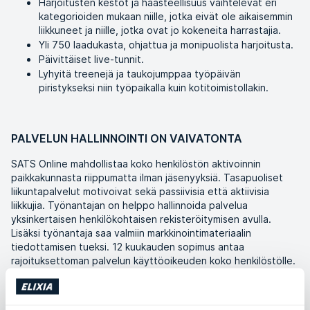
Harjoitusten kestot ja haasteellisuus vaihtelevat eri
kategorioiden mukaan niille, jotka eivät ole aikaisemmin
liikkuneet ja niille, jotka ovat jo kokeneita harrastajia.
Yli 750 laadukasta, ohjattua ja monipuolista harjoitusta.
Päivittäiset live-tunnit.
Lyhyitä treenejä ja taukojumppaa työpäivän
piristykseksi niin työpaikalla kuin kotitoimistollakin.
PALVELUN HALLINNOINTI ON VAIVATONTA
SATS Online mahdollistaa koko henkilöstön aktivoinnin
paikkakunnasta riippumatta ilman jäsenyyksiä. Tasapuoliset
liikuntapalvelut motivoivat sekä passiivisia että aktiivisia
liikkujia. Työnantajan on helppo hallinnoida palvelua
yksinkertaisen henkilökohtaisen rekisteröitymisen avulla.
Lisäksi työnantaja saa valmiin markkinointimateriaalin
tiedottamisen tueksi. 12 kuukauden sopimus antaa
rajoituksettoman palvelun käyttöoikeuden koko henkilöstölle.
Tutustu SATS Online-palveluun
täältä.