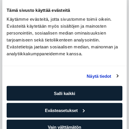
Ota yhteyttä
Tämä sivusto käyttää evästeitä
“
Sats Online -liikuntapalvelu on Juristiliitossa
Käytämme evästeitä, jotta sivustomme toimii oikein.
suosittu jäsenetu. Monipuolisista videoista
Evästeitä käytetään myös sisältöjen ja mainosten
jokainen löytää mieluisat lajit ja liikkuminen
personointiin, sosiaalisen median ominaisuuksien
on helppoa missä ja milloin vain. Lyhyet
tarjoamiseen sekä tietoliikenteen analysointiin.
jumppavideot tuovat vetreyttäviä taukoja
Evästetietoja jaetaan sosiaalisen median, mainonnan ja
työpäivään. - JURISTILIITTO
JURISTFÖRBUNDET
”
analytiikkakumppaneidemme kanssa.
Näytä tiedot
“
SATS Online tarjoaa monipuolisen
kattauksen erilaisia treeniohjelmia, mistä
Salli kaikki
löytyy jokaiselle jotakin. Palvelu tarjoaa
mainion mahdollisuuden treenata ajasta ja
paikasta riippumatta, mikä soveltuu
Evästeasetukset
erityisen hyvin vuorotyötä tekeville
työntekijöillemme. - Teija, HR Manager Valio
”
Vain välttämätön