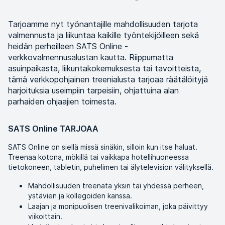
Tarjoamme nyt työnantajille mahdollisuuden tarjota
valmennusta ja liikuntaa kaikille työntekijöilleen sekä
heidän perheilleen SATS Online -
verkkovalmennusalustan kautta. Riippumatta
asuinpaikasta, liikuntakokemuksesta tai tavoitteista,
tämä verkkopohjainen treenialusta tarjoaa räätälöityjä
harjoituksia useimpiin tarpeisiin, ohjattuina alan
parhaiden ohjaajien toimesta.
SATS Online TARJOAA
SATS Online on siellä missä sinäkin, silloin kun itse haluat.
Treenaa kotona, mökillä tai vaikkapa hotellihuoneessa
tietokoneen, tabletin, puhelimen tai älytelevision välityksellä.
Mahdollisuuden treenata yksin tai yhdessä perheen,
ystävien ja kollegoiden kanssa.
Laajan ja monipuolisen treenivalikoiman, joka päivittyy
viikoittain.