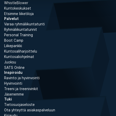
WhistleBlower
Kuntokeskukset
Etsimme liiketiloja
Palvelut
Varaa ryhmäliikuntatunti
Ryhmäliikuntatunnit
Personal Training
Boot Camp
Liikepankki
Kuntosaliharjoittelu
Kuntosaliohjelmat
Juoksu
SATS Online
Inspiroidu
Ravinto ja hyvinvointi
Hyvinvointi
Treeni ja treenivinkit
Jäsenemme
Tuki
Tietosuojaseloste
Ota yhteyttä asiakaspalveluun
Kirjaudu