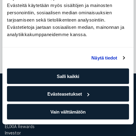
Evästeitä käytetään myös sisältöjen ja mainosten
personointiin, sosiaalisen median ominaisuuksien
tarjoamiseen sekä tietoliikenteen analysointiin.
Files
Evästetietoja jaetaan sosiaalisen median, mainonnan ja
Upload
analytiikkakumppaneidemme kanssa.
Back
Submit
Näytä tiedot
Salli kaikki
Evästeasetukset
ELIXIA
Tämä on SATS Group
ELIXIA YRITYSPALVELUT
Vain välttämätön
Töihin ELIXIAlle
Media
ELIXIA Rewards
Investor