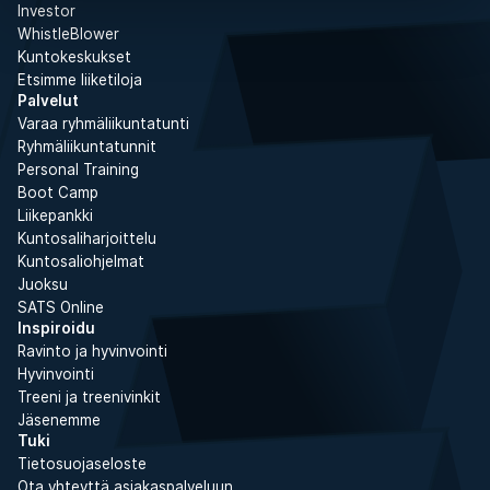
Investor
WhistleBlower
Kuntokeskukset
Etsimme liiketiloja
Palvelut
Varaa ryhmäliikuntatunti
Ryhmäliikuntatunnit
Personal Training
Boot Camp
Liikepankki
Kuntosaliharjoittelu
Kuntosaliohjelmat
Juoksu
SATS Online
Inspiroidu
Ravinto ja hyvinvointi
Hyvinvointi
Treeni ja treenivinkit
Jäsenemme
Tuki
Tietosuojaseloste
Ota yhteyttä asiakaspalveluun