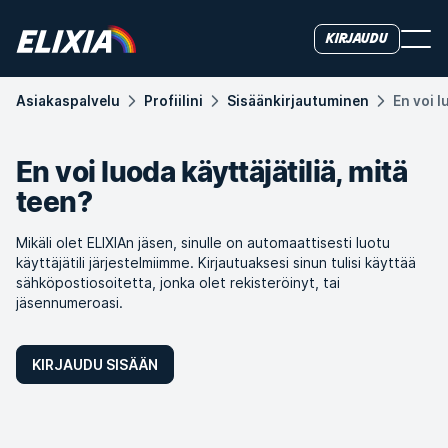
Kirjaudu
Asiakas­palvelu
Profiilini
Sisäänkirjautuminen
En voi l
En voi luoda käyttäjätiliä, mitä
teen?
Mikäli olet ELIXIAn jäsen, sinulle on automaattisesti luotu
käyttäjätili järjestelmiimme. Kirjautuaksesi sinun tulisi käyttää
sähköpostiosoitetta, jonka olet rekisteröinyt, tai
jäsennumeroasi.
KIRJAUDU SISÄÄN