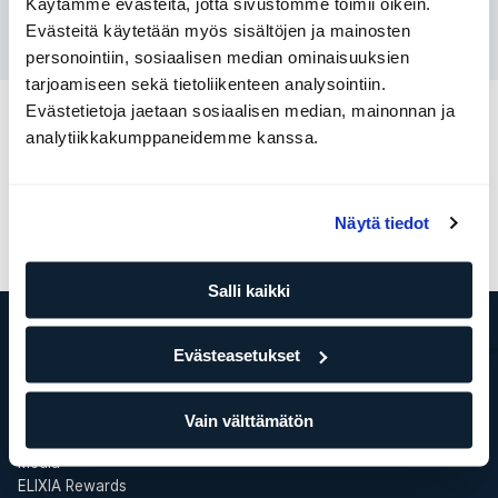
Käytämme evästeitä, jotta sivustomme toimii oikein.
Soita meille
Evästeitä käytetään myös sisältöjen ja mainosten
personointiin, sosiaalisen median ominaisuuksien
tarjoamiseen sekä tietoliikenteen analysointiin.
Evästetietoja jaetaan sosiaalisen median, mainonnan ja
Muut kategoriat
analytiikkakumppaneidemme kanssa.
Jäsenyys
Maksut
Harjoittelu
Palvelut
Näytä tiedot
Keskustiedot
Salli kaikki
Evästeasetukset
ELIXIA
Tämä on SATS Group
ELIXIA YRITYSPALVELUT
Vain välttämätön
Töihin ELIXIAlle
Media
ELIXIA Rewards