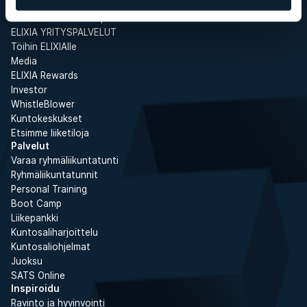
ELIXIA
Tämä on SATS Group
ELIXIA YRITYSPALVELUT
Töihin ELIXIAlle
Media
ELIXIA Rewards
Investor
WhistleBlower
Kuntokeskukset
Etsimme liiketiloja
Palvelut
Varaa ryhmäliikuntatunti
Ryhmäliikuntatunnit
Personal Training
Boot Camp
Liikepankki
Kuntosaliharjoittelu
Kuntosaliohjelmat
Juoksu
SATS Online
Inspiroidu
Ravinto ja hyvinvointi