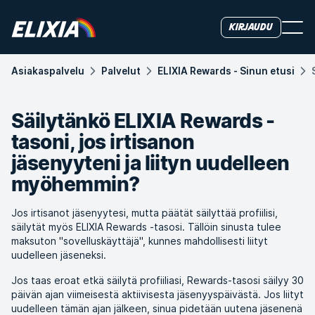
Kirjaudu
Asiakas­palvelu
Palvelut
ELIXIA Rewards - Sinun etusi
Säilytänkö ELIXIA Rewards -
tasoni, jos irtisanon
jäsenyyteni ja liityn uudelleen
myöhemmin?
Jos irtisanot jäsenyytesi, mutta päätät säilyttää profiilisi,
säilytät myös ELIXIA Rewards -tasosi. Tällöin sinusta tulee
maksuton "sovelluskäyttäjä", kunnes mahdollisesti liityt
uudelleen jäseneksi.
Jos taas eroat etkä säilytä profiiliasi, Rewards-tasosi säilyy 30
päivän ajan viimeisestä aktiivisesta jäsenyyspäivästä. Jos liityt
uudelleen tämän ajan jälkeen, sinua pidetään uutena jäsenenä