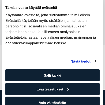
Aloita chat
Tämä sivusto käyttää evästeitä
Käytämme evästeitä, jotta sivustomme toimii oikein.
Lähetä meille viesti
Evästeitä käytetään myös sisältöjen ja mainosten
personointiin, sosiaalisen median ominaisuuksien
Soita meille
tarjoamiseen sekä tietoliikenteen analysointiin.
Evästetietoja jaetaan sosiaalisen median, mainonnan ja
analytiikkakumppaneidemme kanssa.
Muut kategoriat
Näytä tiedot
Profiilini
Jäsenyys
Maksut
Harjoittelu
Salli kaikki
Keskustiedot
Evästeasetukset
Vain välttämätön