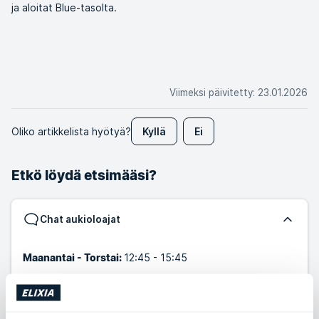
ja aloitat Blue-tasolta.
Viimeksi päivitetty
:
23.01.2026
Oliko artikkelista hyötyä?
Kyllä
Ei
Etkö löydä etsimääsi?
Chat aukioloajat
12:45 - 15:45
Maanantai - Torstai:
9:00 - 15:00
Perjantai: