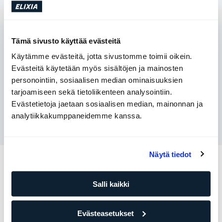
12:45 - 15:45
Maanantai - Torstai:
9:00 - 15:00
Perjantai:
Tämä sivusto käyttää evästeitä
Aloita chat
Käytämme evästeitä, jotta sivustomme toimii oikein.
Evästeitä käytetään myös sisältöjen ja mainosten
personointiin, sosiaalisen median ominaisuuksien
Lähetä meille viesti
tarjoamiseen sekä tietoliikenteen analysointiin.
Evästetietoja jaetaan sosiaalisen median, mainonnan ja
analytiikkakumppaneidemme kanssa.
Soita meille
Näytä tiedot
Muut kategoriat
Salli kaikki
Profiilini
Jäsenyys
Maksut
Palvelut
Evästeasetukset
Keskustiedot