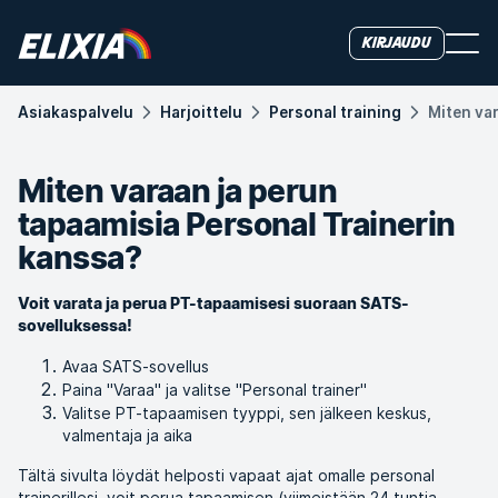
Kirjaudu
Asiakas­palvelu
Harjoittelu
Personal training
Miten va
Miten varaan ja perun
tapaamisia Personal Trainerin
kanssa?
Voit varata ja perua PT-tapaamisesi suoraan SATS-
sovelluksessa!
Avaa SATS-sovellus
Paina "Varaa" ja valitse "Personal trainer"
Valitse PT-tapaamisen tyyppi, sen jälkeen keskus,
valmentaja ja aika
Tältä sivulta löydät helposti vapaat ajat omalle personal
trainerillesi, voit perua tapaamisen (viimeistään 24 tuntia