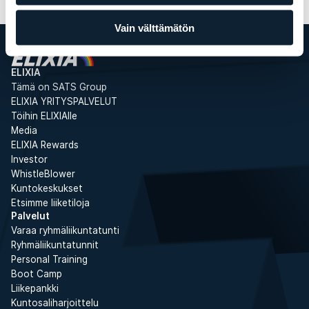
Vain välttämätön
ELIXIA
Tämä on SATS Group
ELIXIA YRITYSPALVELUT
Töihin ELIXIAlle
Media
ELIXIA Rewards
Investor
WhistleBlower
Kuntokeskukset
Etsimme liiketiloja
Palvelut
Varaa ryhmäliikuntatunti
Ryhmäliikuntatunnit
Personal Training
Boot Camp
Liikepankki
Kuntosaliharjoittelu