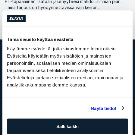
PT-tapaaminen lisätään jäsenyyteesi mahdollisimman pian.
Tämä tarjous on hyödynnettävissä vain kerran.
Tämä sivusto käyttää evästeitä
Käytämme evästeitä, jotta sivustomme toimii oikein.
Evästeitä käytetään myös sisältöjen ja mainosten
ELIXIA
personointiin, sosiaalisen median ominaisuuksien
Tämä on SATS Group
tarjoamiseen sekä tietoliikenteen analysointiin.
ELIXIA YRITYSPALVELUT
Evästetietoja jaetaan sosiaalisen median, mainonnan ja
Töihin ELIXIAlle
analytiikkakumppaneidemme kanssa.
Media
ELIXIA Rewards
Investor
WhistleBlower
Näytä tiedot
Kuntokeskukset
Etsimme liiketiloja
Palvelut
Salli kaikki
Varaa ryhmäliikuntatunti