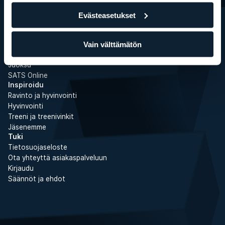
Ryhmäliikuntatunnit
Personal Training
Evästeasetukset
Boot Camp
Liikepankki
Kuntosaliharjoittelu
Vain välttämätön
Kuntosaliohjelmat
Juoksu
SATS Online
Inspiroidu
Ravinto ja hyvinvointi
Hyvinvointi
Treeni ja treenivinkit
Jäsenemme
Tuki
Tietosuojaseloste
Ota yhteyttä asiakaspalveluun
Kirjaudu
Säännöt ja ehdot