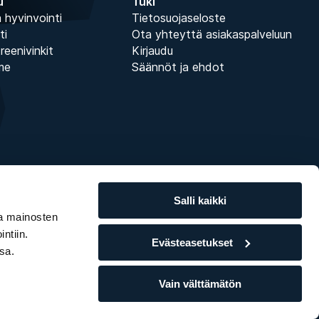
u
Tuki
 hyvinvointi
Tietosuojaseloste
ti
Ota yhteyttä asiakaspalveluun
treenivinkit
Kirjaudu
me
Säännöt ja ehdot
Salli kaikki
ja mainosten
ntiin.
Evästeasetukset
sa.
Vain välttämätön
014 - 2026 • Näin käsittelemme
evästeitä
ja
henkilötietoja
.