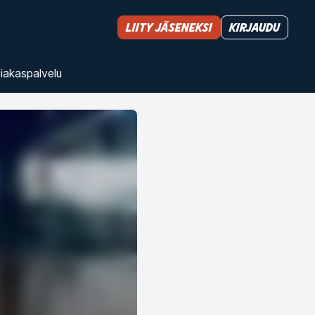
Liity jäseneksi
Kirjaudu
iakas­palvelu