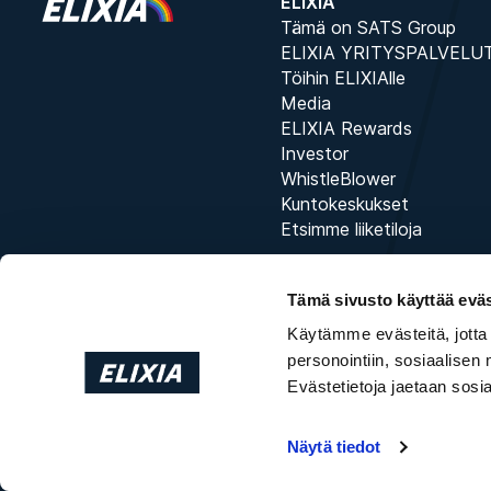
ELIXIA
Tämä on SATS Group
ELIXIA YRITYSPALVELU
Töihin ELIXIAlle
Media
ELIXIA Rewards
Investor
WhistleBlower
Kuntokeskukset
Etsimme liiketiloja
Tämä sivusto käyttää eväs
Käytämme evästeitä, jotta
personointiin, sosiaalisen
Evästetietoja jaetaan sos
Näytä tiedot