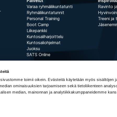
Palvelut
Inspiroid
Varaa ryhmäliikuntatunti
Ravinto ja
T
Ryhmäliikuntatunnit
Hyvinvoin
Personal Training
Treeni ja 
Boot Camp
Jäsenem
Liikepankki
Kuntosaliharjoittelu
Kuntosaliohjelmat
Juoksu
SATS Online
teitä
 sivustomme toimii oikein. Evästeitä käytetään myös sisältöjen 
 median ominaisuuksien tarjoamiseen sekä tietoliikenteen analysoi
iaalisen median, mainonnan ja analytiikkakumppaneidemme kans
Copyright © ELIXIA 2