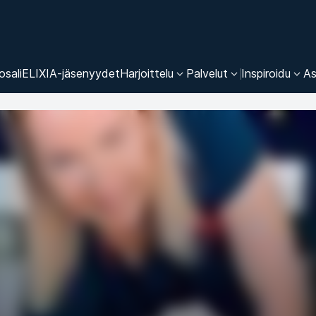
osali
ELIXIA-jäsenyydet
Harjoittelu
Palvelut
Inspiroidu
As