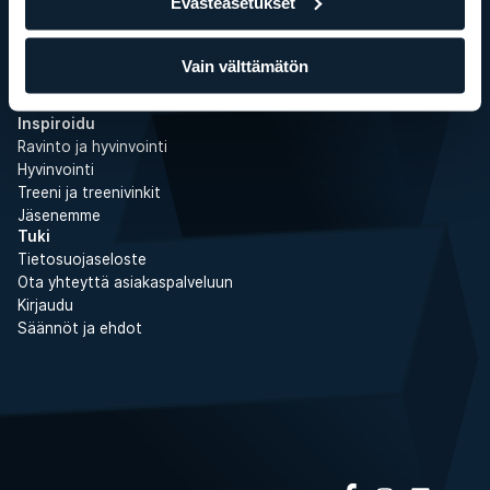
Evästeasetukset
Liikepankki
Kuntosaliharjoittelu
Kuntosaliohjelmat
Vain välttämätön
Juoksu
SATS Online
Inspiroidu
Ravinto ja hyvinvointi
Hyvinvointi
Treeni ja treenivinkit
Jäsenemme
Tuki
Tietosuojaseloste
Ota yhteyttä asiakaspalveluun
Kirjaudu
Säännöt ja ehdot