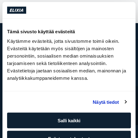
Tämä sivusto käyttää evästeitä
Käytämme evästeitä, jotta sivustomme toimii oikein.
ELIXIA
Evästeitä käytetään myös sisältöjen ja mainosten
Tämä on SATS Group
personointiin, sosiaalisen median ominaisuuksien
ELIXIA YRITYSPALVELUT
tarjoamiseen sekä tietoliikenteen analysointiin.
Töihin ELIXIAlle
Evästetietoja jaetaan sosiaalisen median, mainonnan ja
Media
ELIXIA Rewards
analytiikkakumppaneidemme kanssa.
Investor
WhistleBlower
Kuntokeskukset
Näytä tiedot
Etsimme liiketiloja
Palvelut
Varaa ryhmäliikuntatunti
Salli kaikki
Ryhmäliikuntatunnit
Personal Training
Boot Camp