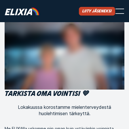
Liity jäseneksi
TARKISTA OMA VOINTISI 💙
Lokakuussa korostamme mielenterveydestä
huolehtimisen tärkeyttä.
Me ELIXIAlla uskomme niin oman kuin ystävänkin voinnista