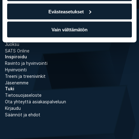
Ryhmäliikuntatunnit
Evästeasetukset
Personal Training
Boot Camp
Liikepankki
Vain välttämätön
Kuntosaliharjoittelu
Kuntosaliohjelmat
Juoksu
SATS Online
Inspiroidu
Ravinto ja hyvinvointi
Hyvinvointi
Treeni ja treenivinkit
Jäsenemme
Tuki
Tietosuojaseloste
Ota yhteyttä asiakaspalveluun
Kirjaudu
Säännöt ja ehdot