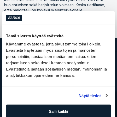
huolehtimisen sekä harjoittelun voimaan. Koska tiedämme,
että harjoittelu on hyväksi mielenterveydelle.
Tämä sivusto käyttää evästeitä
Käytämme evästeitä, jotta sivustomme toimii oikein.
Evästeitä käytetään myös sisältöjen ja mainosten
ELIXIA
personointiin, sosiaalisen median ominaisuuksien
Tämä on SATS Group
tarjoamiseen sekä tietoliikenteen analysointiin.
ELIXIA YRITYSPALVELUT
Evästetietoja jaetaan sosiaalisen median, mainonnan ja
Töihin ELIXIAlle
analytiikkakumppaneidemme kanssa.
Media
ELIXIA Rewards
Investor
WhistleBlower
Näytä tiedot
Kuntokeskukset
Etsimme liiketiloja
Palvelut
Salli kaikki
Varaa ryhmäliikuntatunti