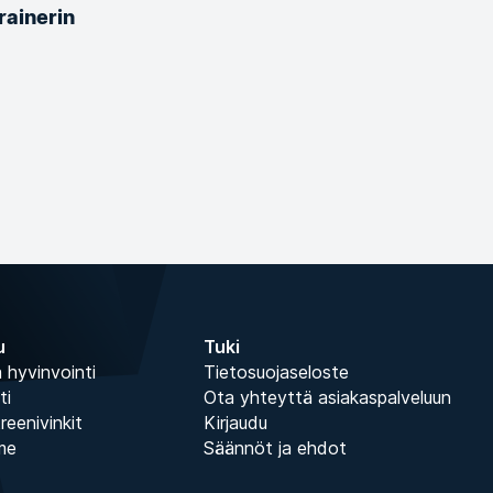
rainerin
u
Tuki
 hyvinvointi
Tietosuojaseloste
ti
Ota yhteyttä asiakaspalveluun
treenivinkit
Kirjaudu
me
Säännöt ja ehdot