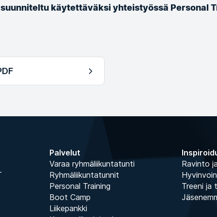
suunniteltu käytettäväksi yhteistyössä Personal T
PDF
Palvelut
Inspiroid
Varaa ryhmäliikuntatunti
Ravinto ja
T
Ryhmäliikuntatunnit
Hyvinvoin
Personal Training
Treeni ja 
Boot Camp
Jäsenem
Liikepankki