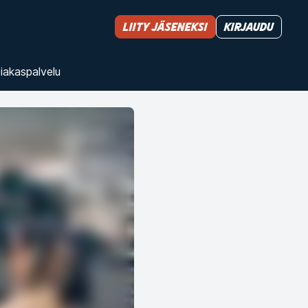
Liity jäseneksi
Kirjaudu
iakas­palvelu