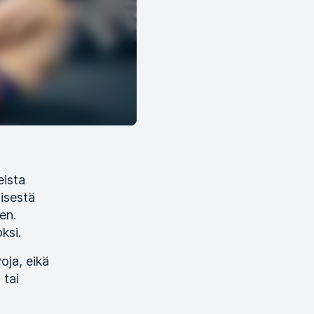
eista
misestä
en.
ksi.
oja, eikä
 tai