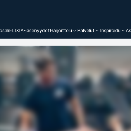
osali
ELIXIA-jäsenyydet
Harjoittelu
Palvelut
Inspiroidu
As