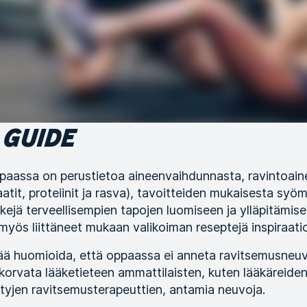
 GUIDE
paassa on perustietoa aineenvaihdunnasta, ravintoain
raatit, proteiinit ja rasva), tavoitteiden mukaisesta syö
kejä terveellisempien tapojen luomiseen ja ylläpitämise
ös liittäneet mukaan valikoiman reseptejä inspiraatio
ää huomioida, että oppaassa ei anneta ravitsemusneuv
korvata lääketieteen ammattilaisten, kuten lääkäreiden
ityjen ravitsemusterapeuttien, antamia neuvoja.