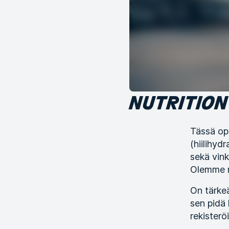
NUTRITION
Tässä op
(hiilihyd
sekä vink
Olemme my
On tärke
sen pidä 
rekisterö