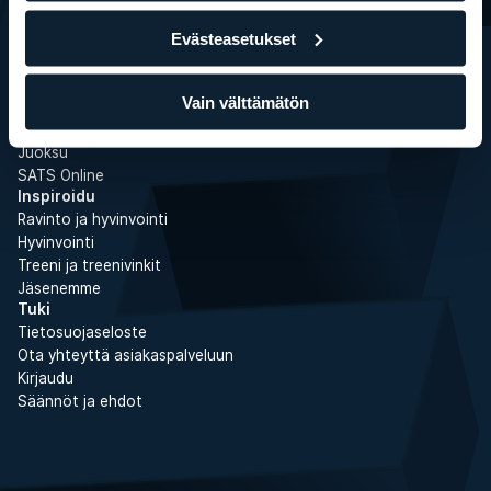
Ryhmäliikuntatunnit
Personal Training
Evästeasetukset
Boot Camp
Liikepankki
Vain välttämätön
Kuntosaliharjoittelu
Kuntosaliohjelmat
Juoksu
SATS Online
Inspiroidu
Ravinto ja hyvinvointi
Hyvinvointi
Treeni ja treenivinkit
Jäsenemme
Tuki
Tietosuojaseloste
Ota yhteyttä asiakaspalveluun
Kirjaudu
Säännöt ja ehdot