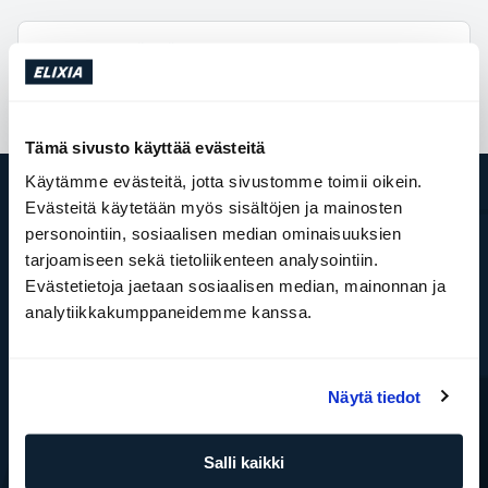
OSALLISTU TÄSTÄ
Tämä sivusto käyttää evästeitä
Käytämme evästeitä, jotta sivustomme toimii oikein.
Evästeitä käytetään myös sisältöjen ja mainosten
ELIXIA
personointiin, sosiaalisen median ominaisuuksien
Tämä on SATS Group
tarjoamiseen sekä tietoliikenteen analysointiin.
ELIXIA YRITYSPALVELUT
Evästetietoja jaetaan sosiaalisen median, mainonnan ja
Töihin ELIXIAlle
analytiikkakumppaneidemme kanssa.
Media
ELIXIA Rewards
Investor
WhistleBlower
Näytä tiedot
Kuntokeskukset
Etsimme liiketiloja
Palvelut
Salli kaikki
Varaa ryhmäliikuntatunti