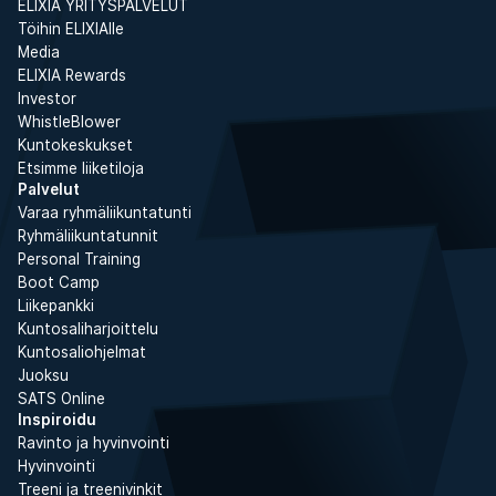
ELIXIA YRITYSPALVELUT
Töihin ELIXIAlle
Media
ELIXIA Rewards
Investor
WhistleBlower
Kuntokeskukset
Etsimme liiketiloja
Palvelut
Varaa ryhmäliikuntatunti
Ryhmäliikuntatunnit
Personal Training
Boot Camp
Liikepankki
Kuntosaliharjoittelu
Kuntosaliohjelmat
Juoksu
SATS Online
Inspiroidu
Ravinto ja hyvinvointi
Hyvinvointi
Treeni ja treenivinkit