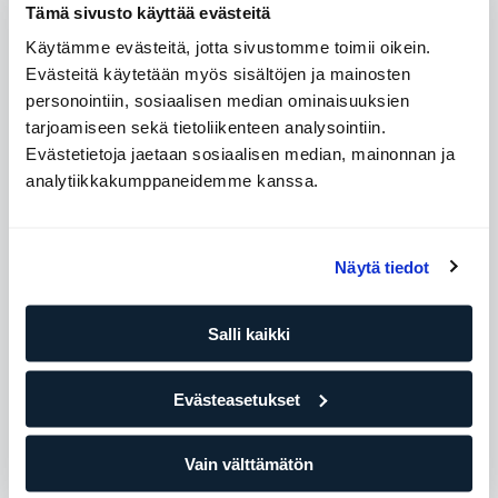
EQF Level 4 Personal Trainer & Nutritional advisor
Tämä sivusto käyttää evästeitä
IntensivePT
Käytämme evästeitä, jotta sivustomme toimii oikein.
Evästeitä käytetään myös sisältöjen ja mainosten
personointiin, sosiaalisen median ominaisuuksien
Osta tapaamisia
tarjoamiseen sekä tietoliikenteen analysointiin.
Evästetietoja jaetaan sosiaalisen median, mainonnan ja
analytiikkakumppaneidemme kanssa.
Saatavilla olevat ajat
Maanantai
09:00 - 18:00
Näytä tiedot
Tiistai
09:00 - 18:00
Keskiviikko
09:00 - 18:00
Salli kaikki
Torstai
09:00 - 18:00
Perjantai
09:00 - 18:00
Evästeasetukset
Lauantai
Ei saatavilla
Sunnuntai
Ei saatavilla
Vain välttämätön