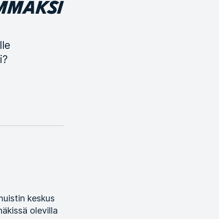
ÄMMÄKSI
lle
i?
 muistin keskus
äkissä olevilla