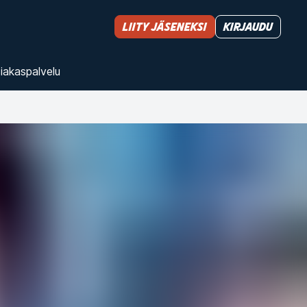
Liity jäseneksi
Kirjaudu
iakas­palvelu