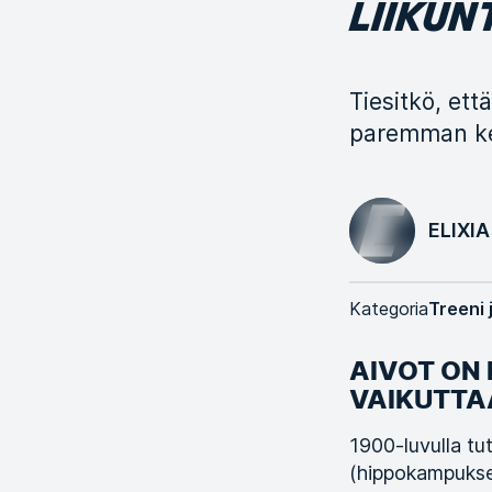
LIIKUN
Tiesitkö, ett
paremman kes
ELIXIA
Kategoria
Treeni 
AIVOT ON 
VAIKUTTA
1900-luvulla tut
(hippokampuksen 