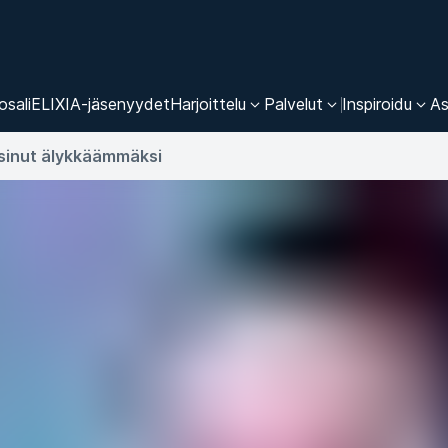
osali
ELIXIA-jäsenyydet
Harjoittelu
Palvelut
Inspiroidu
As
 sinut älykkäämmäksi