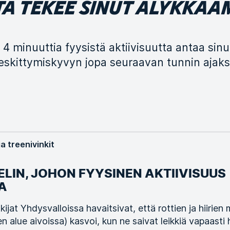
TA TEKEE SINUT ÄLYKKÄ
ä 4 minuuttia fyysistä aktiivisuutta antaa sinu
kittymiskyvyn jopa seuraavan tunnin ajaks
ja treenivinkit
ELIN, JOHON FYYSINEN AKTIIVISUUS
A
kijat Yhdysvalloissa havaitsivat, että rottien ja hiirien
alue aivoissa) kasvoi, kun ne saivat leikkiä vapaasti h