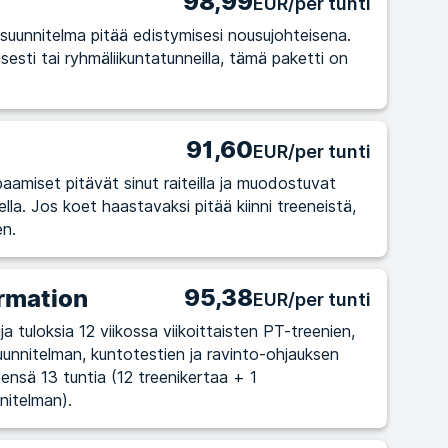
98,99
EUR/per tunti
suunnitelma pitää edistymisesi nousujohteisena.
sesti tai ryhmäliikuntatunneilla, tämä paketti on
91,60
EUR/per tunti
amiset pitävät sinut raiteilla ja muodostuvat
treeneistä,
en.
95,38
rmation
EUR/per tunti
ja tuloksia 12 viikossa viikoittaisten PT-treenien,
uunnitelman, kuntotestien ja ravinto-ohjauksen
eensä 13 tuntia (12 treenikertaa + 1
nitelman).