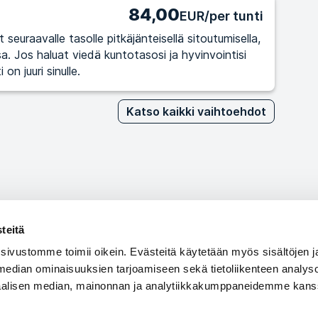
84,00
EUR/per tunti
seuraavalle tasolle pitkäjänteisellä sitoutumisella,
ointisi
on juuri sinulle.
Katso kaikki vaihtoehdot
teitä
 sivustomme toimii oikein. Evästeitä käytetään myös sisältöjen 
 median ominaisuuksien tarjoamiseen sekä tietoliikenteen analysoi
iaalisen median, mainonnan ja analytiikkakumppaneidemme kans