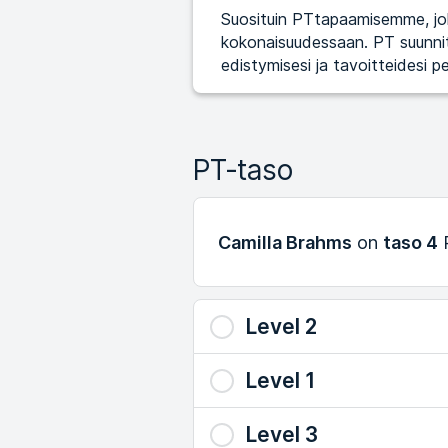
Suosituin PTtapaamisemme, jok
kokonaisuudessaan. PT suunnitt
edistymisesi ja tavoitteidesi pe
PT-taso
Camilla Brahms
on
taso 4
P
Level 2
Level 1
Level 3