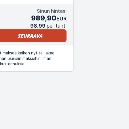
Sinun hintasi
989,90
EUR
98.99
per tunti
Seuraava
t maksaa kaiken nyt tai jakaa
nan useisiin maksuihin ilman
äkustannuksia.