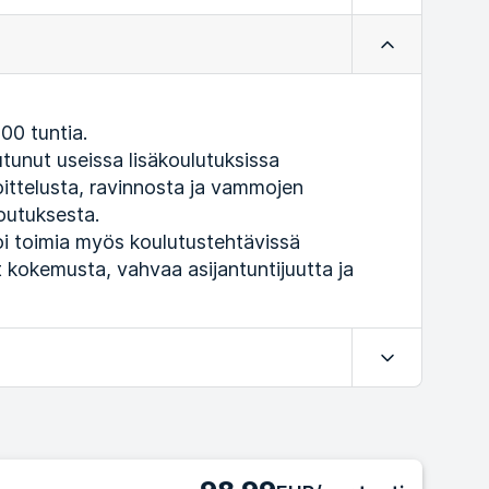
Kokoa
00 tuntia.
utunut useissa lisäkoulutuksissa
oittelusta, ravinnosta ja vammojen
outuksesta.
i toimia myös koulutustehtävissä
 kokemusta, vahvaa asijantuntijuutta ja
Laajenna