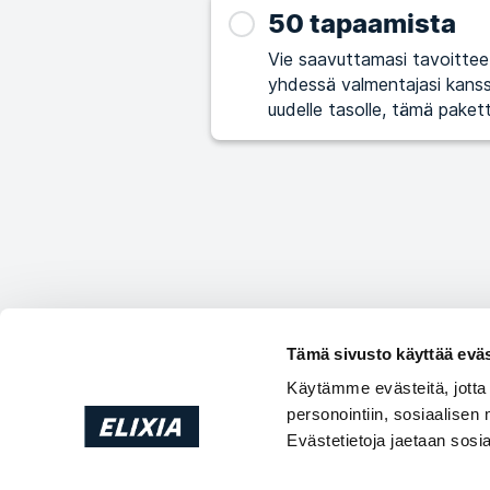
50 tapaamista
Vie saavuttamasi tavoitteet 
yhdessä valmentajasi kanssa. Jos haluat viedä kuntotasosi ja hyvinv
uudelle tasolle, tämä paketti 
Tämä sivusto käyttää eväs
Käytämme evästeitä, jotta
personointiin, sosiaalisen
Evästetietoja jaetaan sos