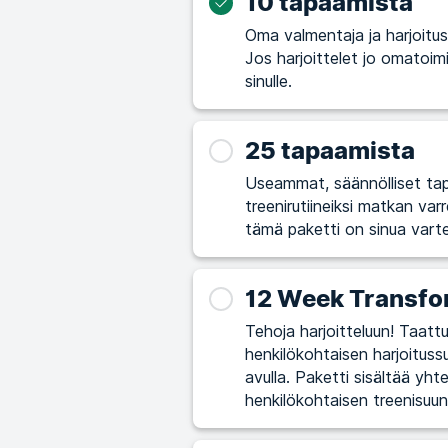
10 tapaamista
Oma valmentaja ja harjoitus
Jos harjoittelet jo omatoimi
sinulle.
25 tapaamista
Useammat, säännölliset tapa
treenirutiineiksi matkan varrella. Jos koet haastavaksi pitää kiinni 
tämä paketti on sinua vart
12 Week Transfo
Tehoja harjoitteluun! Taattu
henkilökohtaisen harjoituss
avulla. Paketti sisältää yht
henkilökohtaisen treenisuun