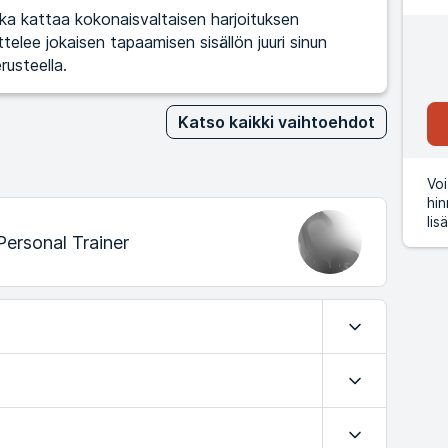
a kattaa kokonaisvaltaisen harjoituksen
elee jokaisen tapaamisen sisällön juuri sinun
rusteella.
Katso kaikki vaihtoehdot
Voi
hin
lis
ersonal Trainer
Laajenna
Laajenna
Laajenna