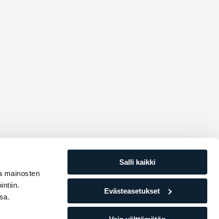
Salli kaikki
ja mainosten
ntiin.
Evästeasetukset
sa.