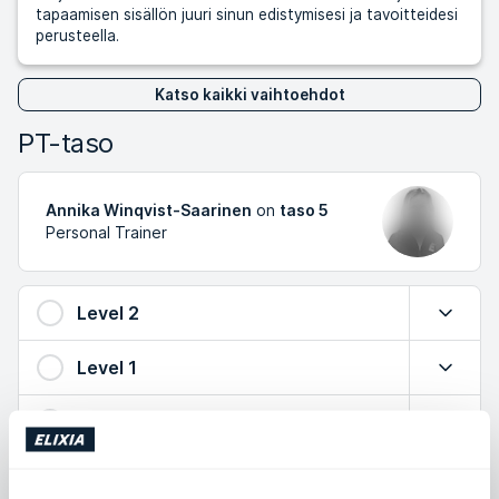
tapaamisen sisällön juuri sinun edistymisesi ja tavoitteidesi
perusteella.
Katso kaikki vaihtoehdot
PT-taso
Annika Winqvist-Saarinen
on
taso 5
Personal Trainer
Level 2
Laajenn
Level 1
Laajenn
Level 3
Laajenn
Level 4
Laajenn