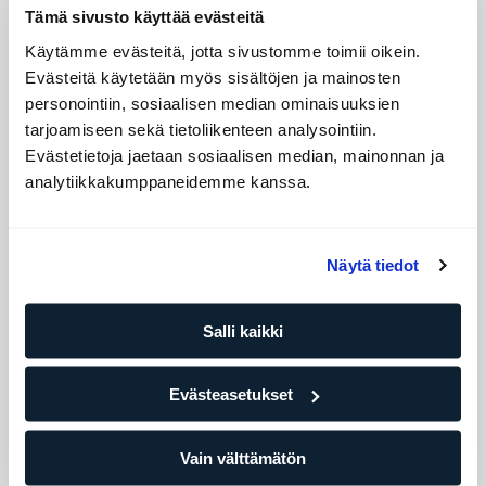
Tämä sivusto käyttää evästeitä
Level 5
Kokoa
Käytämme evästeitä, jotta sivustomme toimii oikein.
Evästeitä käytetään myös sisältöjen ja mainosten
ELIXIAn pitkäaikaisimmat ja kokeneimmat valmentajat
personointiin, sosiaalisen median ominaisuuksien
Kokemuksensa, tietotaitonsa, osaamisensa sekä
tarjoamiseen sekä tietoliikenteen analysointiin.
asiakkailta ja kollegoilta saadun palautteen perusteella
valittuja
Evästetietoja jaetaan sosiaalisen median, mainonnan ja
analytiikkakumppaneidemme kanssa.
Tapaamisten määrä
Näytä tiedot
10 tapaamista
113,49
EUR/per tunti
Salli kaikki
Oma valmentaja ja harjoitussuunnitelma pitää edistymisesi
nousujohteisena. Jos harjoittelet jo omatoimisesti tai
ryhmäliikuntatunneilla, tämä paketti on sinulle.
Evästeasetukset
25 tapaamista
Vain välttämätön
102,60
EUR/per tunti