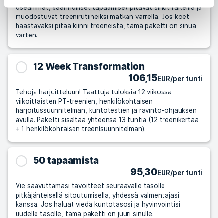
Useammat, säännölliset tapaamiset pitävät sinut raiteilla ja
muodostuvat treenirutiineiksi matkan varrella. Jos koet
haastavaksi pitää kiinni treeneistä, tämä paketti on sinua
varten.
12 Week Transformation
106,15
EUR/per tunti
Tehoja harjoitteluun! Taattuja tuloksia 12 viikossa
viikoittaisten PT-treenien, henkilökohtaisen
harjoitussuunnitelman, kuntotestien ja ravinto-ohjauksen
avulla. Paketti sisältää yhteensä 13 tuntia (12 treenikertaa
+ 1 henkilökohtaisen treenisuunnitelman).
50 tapaamista
95,30
EUR/per tunti
Vie saavuttamasi tavoitteet seuraavalle tasolle
pitkäjänteisellä sitoutumisella, yhdessä valmentajasi
kanssa. Jos haluat viedä kuntotasosi ja hyvinvointisi
uudelle tasolle, tämä paketti on juuri sinulle.