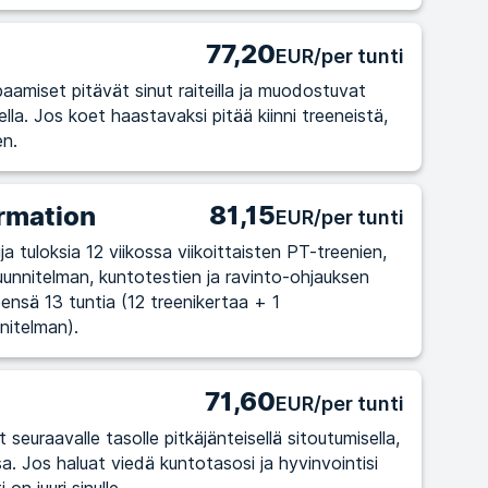
77,20
EUR/per tunti
amiset pitävät sinut raiteilla ja muodostuvat
treeneistä,
en.
81,15
rmation
EUR/per tunti
ja tuloksia 12 viikossa viikoittaisten PT-treenien,
uunnitelman, kuntotestien ja ravinto-ohjauksen
eensä 13 tuntia (12 treenikertaa + 1
nitelman).
71,60
EUR/per tunti
seuraavalle tasolle pitkäjänteisellä sitoutumisella,
ointisi